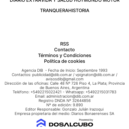
DIARIO EXTRA
VIDA Y SALUD HOY
MUNDO MOTOR
TRANQUERA
HISTORIA
RSS
Contacto
Términos y Condiciones
Política de cookies
Agencia DIB - Fecha de Inicio: Septiembre 1993
Contactos:
publicidad@dib.com.ar
/
vpignaton@dib.com.ar
/
avisosdib@gmail.com
Dirección de las oficinas: Calle 48 Nº 726 Piso 4, La Plata; Provincia
de Buenos Aires, Argentina
Teléfono: +5492215022421 - Whatsapp: +5492215031783
Email:
administracion@dib.com.ar
Registro DNDA Nº 32644856
Nº de edición: 9.890
Editor Responsable: Gonzalo Julián Irazoqui
Empresa propietaria del medio: Diarios Bonaerenses SA