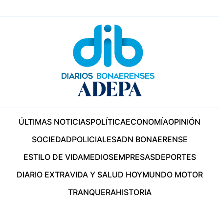
ÚLTIMAS NOTICIAS
POLÍTICA
ECONOMÍA
OPINIÓN
SOCIEDAD
POLICIALES
ADN BONAERENSE
ESTILO DE VIDA
MEDIOS
EMPRESAS
DEPORTES
DIARIO EXTRA
VIDA Y SALUD HOY
MUNDO MOTOR
TRANQUERA
HISTORIA