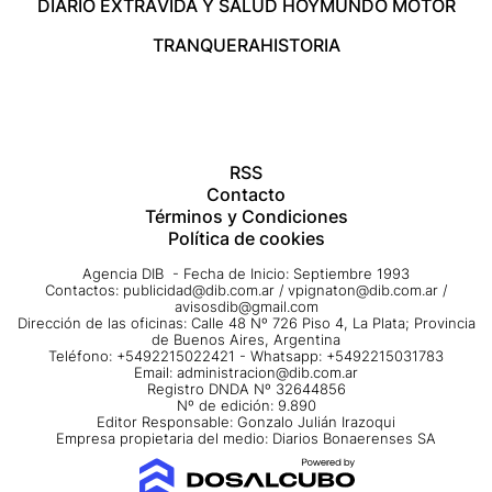
DIARIO EXTRA
VIDA Y SALUD HOY
MUNDO MOTOR
TRANQUERA
HISTORIA
RSS
Contacto
Términos y Condiciones
Política de cookies
Agencia DIB - Fecha de Inicio: Septiembre 1993
Contactos:
publicidad@dib.com.ar
/
vpignaton@dib.com.ar
/
avisosdib@gmail.com
Dirección de las oficinas: Calle 48 Nº 726 Piso 4, La Plata; Provincia
de Buenos Aires, Argentina
Teléfono: +5492215022421 - Whatsapp: +5492215031783
Email:
administracion@dib.com.ar
Registro DNDA Nº 32644856
Nº de edición: 9.890
Editor Responsable: Gonzalo Julián Irazoqui
Empresa propietaria del medio: Diarios Bonaerenses SA