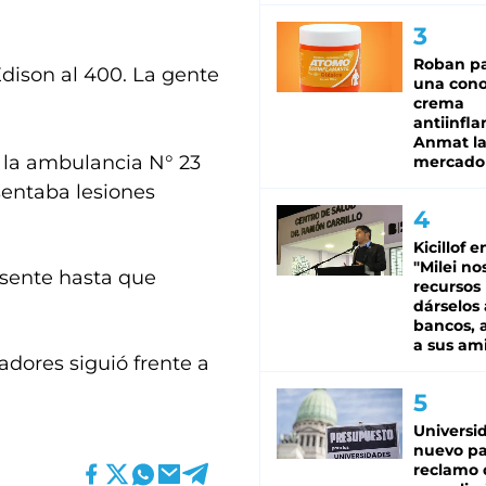
Roban pa
Edison al 400. La gente
una cono
crema
antiinfla
Anmat la 
y la ambulancia N° 23
mercado
sentaba lesiones
Kicillof e
"Milei no
esente hasta que
recursos
dárselos 
bancos, a
a sus am
tadores siguió frente a
Universi
nuevo pa
reclamo 