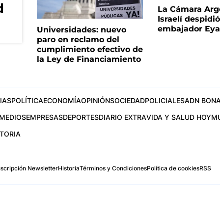
d
La Cámara Arg
Israelí despidió
embajador Eyal
Universidades: nuevo
paro en reclamo del
cumplimiento efectivo de
la Ley de Financiamiento
IAS
POLÍTICA
ECONOMÍA
OPINIÓN
SOCIEDAD
POLICIALES
ADN BONA
MEDIOS
EMPRESAS
DEPORTES
DIARIO EXTRA
VIDA Y SALUD HOY
M
STORIA
scripción Newsletter
Historia
Términos y Condiciones
Política de cookies
RSS
.com
os Aires, Argentina