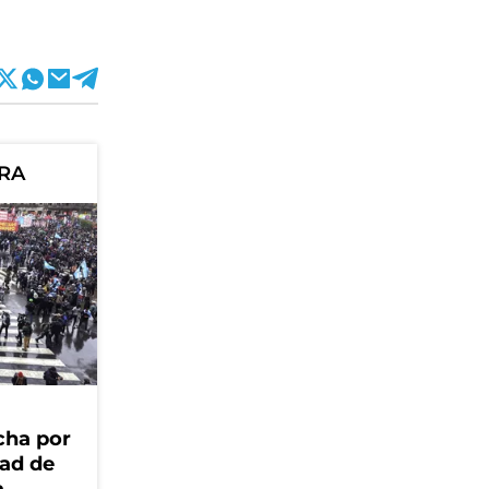
ORA
cha por
dad de