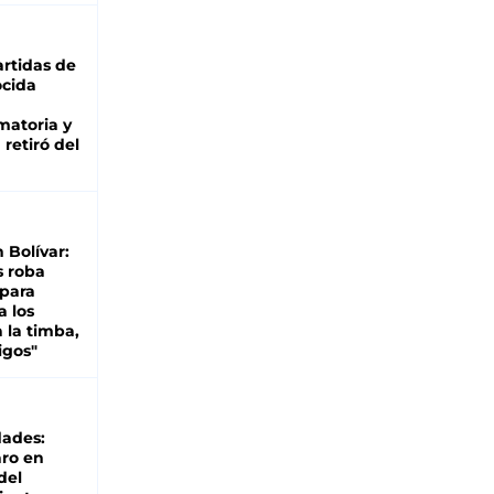
rtidas de
cida
matoria y
retiró del
n Bolívar:
s roba
 para
a los
 la timba,
igos"
dades:
ro en
del