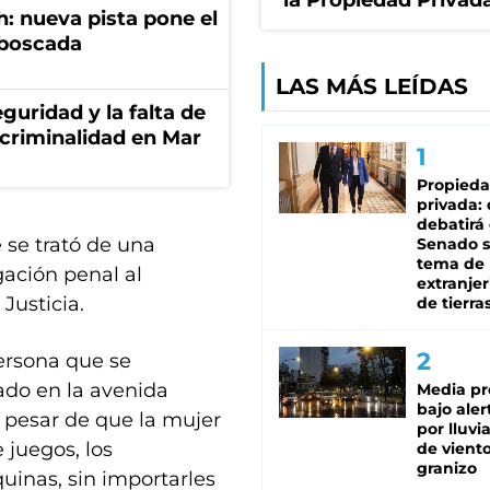
la Propiedad Privad
: nueva pista pone el
mboscada
LAS MÁS LEÍDAS
guridad y la falta de
 criminalidad en Mar
Propied
privada:
debatirá 
se trató de una
Senado s
tema de 
gación penal al
extranjer
 Justicia.
de tierra
ersona que se
do en la avenida
Media pr
bajo aler
pesar de que la mujer
por lluvi
 juegos, los
de viento
granizo
uinas, sin importarles