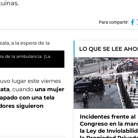
uinas.
Para compartir:
LO QUE SE LEE AH
era de la ambulancia. (La
tuvo lugar este viernes
lata
, cuando
una mujer
 tapado con una tela
adores siguieron
Incidentes frente al
Congreso en la mar
la Ley de Inviolabili