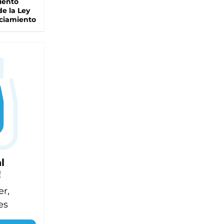
iento
de la Ley
ciamiento
l
!
er,
es