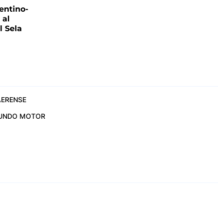
entino-
 al
 Sela
ERENSE
UNDO MOTOR