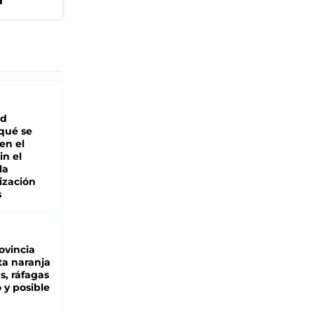
a
ad
 qué se
en el
in el
la
ización
s
ovincia
ta naranja
as, ráfagas
 y posible