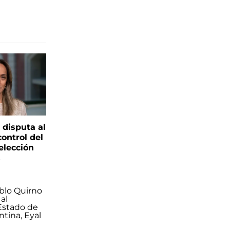
 disputa al
control del
elección
s