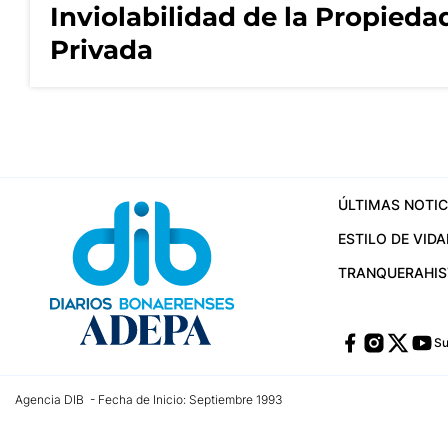
Inviolabilidad de la Propieda
Privada
ÚLTIMAS NOTIC
ESTILO DE VIDA
TRANQUERA
HI
Su
Agencia DIB - Fecha de Inicio: Septiembre 1993
Contactos:
publicidad@dib.com.ar
/
vpignaton@dib.com.ar
/
avisosdib@gmail
Dirección de las oficinas: Calle 48 Nº 726 Piso 4, La Plata; Provincia de Buen