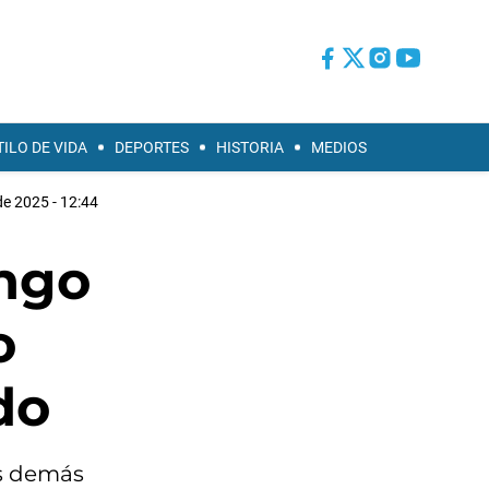
TILO DE VIDA
DEPORTES
HISTORIA
MEDIOS
e 2025 - 12:44
ingo
o
do
os demás