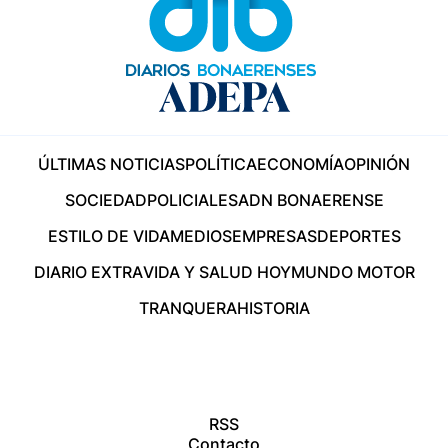
ÚLTIMAS NOTICIAS
POLÍTICA
ECONOMÍA
OPINIÓN
SOCIEDAD
POLICIALES
ADN BONAERENSE
ESTILO DE VIDA
MEDIOS
EMPRESAS
DEPORTES
DIARIO EXTRA
VIDA Y SALUD HOY
MUNDO MOTOR
TRANQUERA
HISTORIA
RSS
Contacto