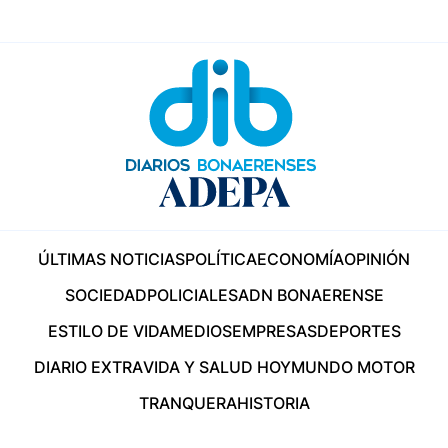
ÚLTIMAS NOTICIAS
POLÍTICA
ECONOMÍA
OPINIÓN
SOCIEDAD
POLICIALES
ADN BONAERENSE
ESTILO DE VIDA
MEDIOS
EMPRESAS
DEPORTES
DIARIO EXTRA
VIDA Y SALUD HOY
MUNDO MOTOR
TRANQUERA
HISTORIA