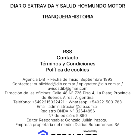
DIARIO EXTRA
VIDA Y SALUD HOY
MUNDO MOTOR
TRANQUERA
HISTORIA
RSS
Contacto
Términos y Condiciones
Política de cookies
Agencia DIB - Fecha de Inicio: Septiembre 1993
Contactos:
publicidad@dib.com.ar
/
vpignaton@dib.com.ar
/
avisosdib@gmail.com
Dirección de las oficinas: Calle 48 Nº 726 Piso 4, La Plata; Provincia
de Buenos Aires, Argentina
Teléfono: +5492215022421 - Whatsapp: +5492215031783
Email:
administracion@dib.com.ar
Registro DNDA Nº 32644856
Nº de edición: 9.890
Editor Responsable: Gonzalo Julián Irazoqui
Empresa propietaria del medio: Diarios Bonaerenses SA