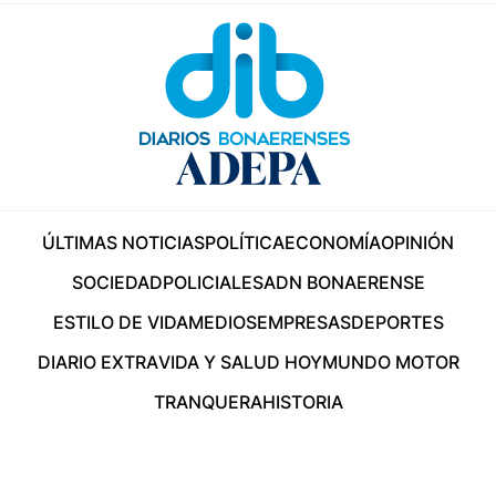
ÚLTIMAS NOTICIAS
POLÍTICA
ECONOMÍA
OPINIÓN
SOCIEDAD
POLICIALES
ADN BONAERENSE
ESTILO DE VIDA
MEDIOS
EMPRESAS
DEPORTES
DIARIO EXTRA
VIDA Y SALUD HOY
MUNDO MOTOR
TRANQUERA
HISTORIA