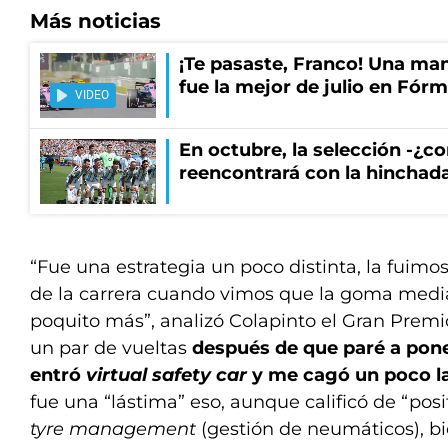
Más noticias
¡Te pasaste, Franco! Una ma
fue la mejor de julio en Fórm
VIDEO
En octubre, la selección -¿c
reencontrará con la hinchad
“Fue una estrategia un poco distinta, la fuimo
de la carrera cuando vimos que la goma med
poquito más”, analizó Colapinto el Gran Premio
un par de vueltas
después de que paré a pon
entró
virtual safety car
y me cagó un poco la
fue una “lástima” eso, aunque calificó de “posit
tyre management
(gestión de neumáticos), bie