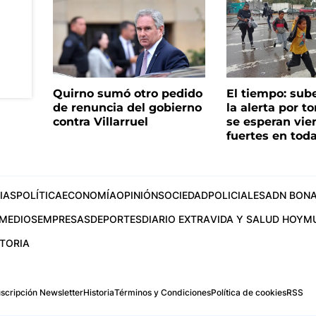
Quirno sumó otro pedido
El tiempo: sub
de renuncia del gobierno
la alerta por t
contra Villarruel
se esperan vie
fuertes en tod
IAS
POLÍTICA
ECONOMÍA
OPINIÓN
SOCIEDAD
POLICIALES
ADN BONA
MEDIOS
EMPRESAS
DEPORTES
DIARIO EXTRA
VIDA Y SALUD HOY
M
STORIA
scripción Newsletter
Historia
Términos y Condiciones
Política de cookies
RSS