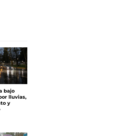
a bajo
or lluvias,
nto y
o