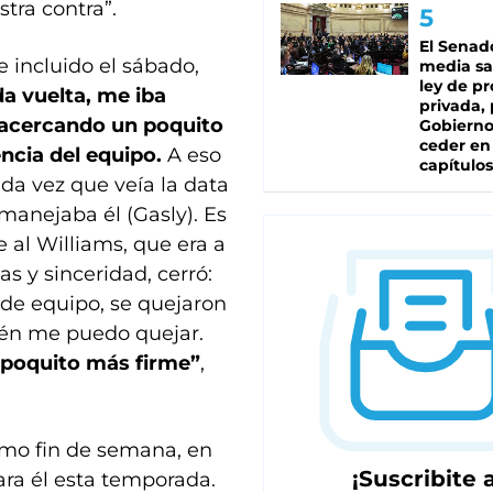
tra contra”.
El Senad
e incluido el sábado,
media sa
ley de p
a vuelta, me iba
privada, 
 acercando un poquito
Gobierno
ceder en
encia del equipo.
A eso
capítulos
ada vez que veía la data
manejaba él (Gasly). Es
 al Williams, que era a
s y sinceridad, cerró:
 de equipo, se quejaron
én me puedo quejar.
 poquito más firme”
,
ximo fin de semana, en
¡Suscribite a
ra él esta temporada.