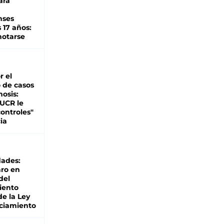
ara
nses
 17 años:
otarse
r el
 de casos
nosis:
 UCR le
ontroles"
ia
dades:
ro en
del
iento
de la Ley
ciamiento