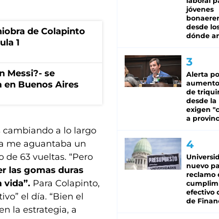
laboral p
jóvenes
bonaere
desde los
niobra de Colapinto
dónde an
ula 1
on Messi?- se
Alerta po
aumento
a en Buenos Aires
de triqui
desde la
exigen "c
a provinc
s cambiando a lo largo
ia me aguantaba un
 de 63 vueltas. “Pero
Universi
nuevo pa
er las gomas duras
reclamo 
 vida”.
Para Colapinto,
cumplim
efectivo 
ivo” el día. “Bien el
de Finan
n la estrategia, a