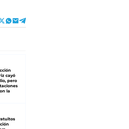
cción
iz cayó
lio, pero
rtaciones
on la
d
atuitos
ción