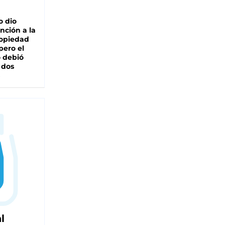
o dio
nción a la
ropiedad
pero el
 debió
 dos
l