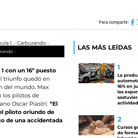
Para compartir:
LAS MÁS LEÍDAS
urando -
 1 con un 16º puesto
La produ
l triunfo quedó en
automotr
16% en ju
n del mundo, Max
las expo
 los pilotos de
sostuvier
activida
ano Oscar Piastri.
“El
el piloto oriundo de
ego de una accidentada
Cursos gr
de forma