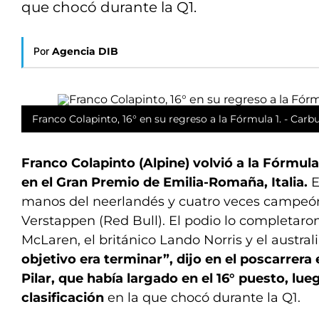
que chocó durante la Q1.
Por
Agencia DIB
Franco Colapinto, 16° en su regreso a la Fórmula 1. - Carb
Franco Colapinto (Alpine) volvió a la Fórmula
en el Gran Premio de Emilia-Romaña, Italia.
E
manos del neerlandés y cuatro veces campeó
Verstappen (Red Bull). El podio lo completaron
McLaren, el británico Lando Norris y el australi
objetivo era terminar”, dijo en el poscarrera 
Pilar, que había largado en el 16° puesto, lu
clasificación
en la que chocó durante la Q1.