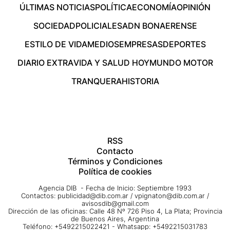
ÚLTIMAS NOTICIAS
POLÍTICA
ECONOMÍA
OPINIÓN
SOCIEDAD
POLICIALES
ADN BONAERENSE
ESTILO DE VIDA
MEDIOS
EMPRESAS
DEPORTES
DIARIO EXTRA
VIDA Y SALUD HOY
MUNDO MOTOR
TRANQUERA
HISTORIA
RSS
Contacto
Términos y Condiciones
Política de cookies
Agencia DIB - Fecha de Inicio: Septiembre 1993
Contactos:
publicidad@dib.com.ar
/
vpignaton@dib.com.ar
/
avisosdib@gmail.com
Dirección de las oficinas: Calle 48 Nº 726 Piso 4, La Plata; Provincia
de Buenos Aires, Argentina
Teléfono: +5492215022421 - Whatsapp: +5492215031783