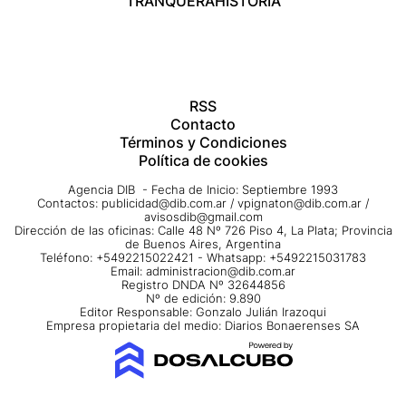
TRANQUERA
HISTORIA
RSS
Contacto
Términos y Condiciones
Política de cookies
Agencia DIB - Fecha de Inicio: Septiembre 1993
Contactos:
publicidad@dib.com.ar
/
vpignaton@dib.com.ar
/
avisosdib@gmail.com
Dirección de las oficinas: Calle 48 Nº 726 Piso 4, La Plata; Provincia
de Buenos Aires, Argentina
Teléfono: +5492215022421 - Whatsapp: +5492215031783
Email:
administracion@dib.com.ar
Registro DNDA Nº 32644856
Nº de edición: 9.890
Editor Responsable: Gonzalo Julián Irazoqui
Empresa propietaria del medio: Diarios Bonaerenses SA