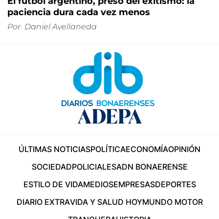
El fútbol argentino, preso del exitismo: la
paciencia dura cada vez menos
Por
Daniel Avellaneda
ÚLTIMAS NOTICIAS
POLÍTICA
ECONOMÍA
OPINIÓN
SOCIEDAD
POLICIALES
ADN BONAERENSE
ESTILO DE VIDA
MEDIOS
EMPRESAS
DEPORTES
DIARIO EXTRA
VIDA Y SALUD HOY
MUNDO MOTOR