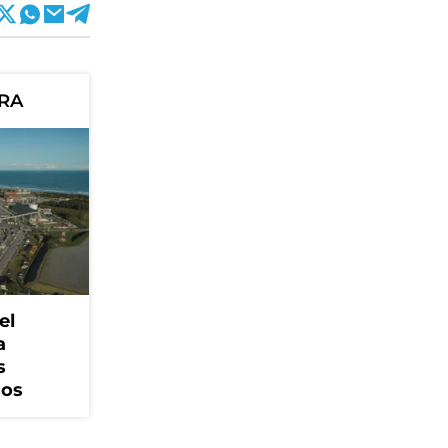
ORA
el
a
s
cos