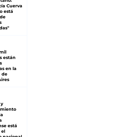
tano:
cía Cuerva
o está
 de
s
das"
mil
s están
s
as en la
a de
ires
 y
miento
la
a
se está
 el
 nacional