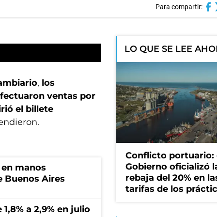
Para compartir:
LO QUE SE LEE AH
ambiario
,
los
efectuaron ventas por
ió el billete
endieron.
Conflicto portuario: 
Gobierno oficializó l
n en manos
rebaja del 20% en la
de Buenos Aires
tarifas de los prácti
 1,8% a 2,9% en julio