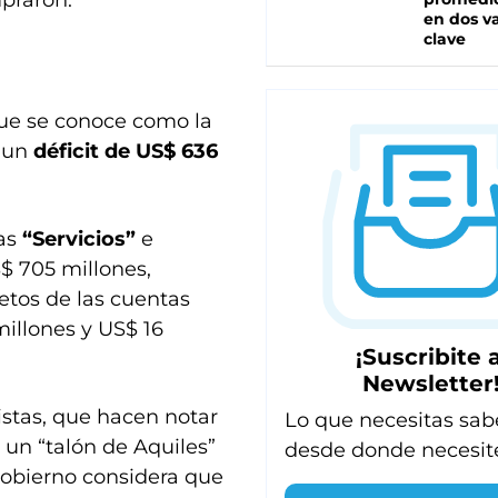
praron.
en dos va
clave
que se conoce como la
ó un
déficit de US$ 636
tas
“Servicios”
e
S$ 705 millones,
tos de las cuentas
millones y US$ 16
¡Suscribite a
Newsletter
istas, que hacen notar
Lo que necesitas sab
un “talón de Aquiles”
desde donde necesit
Gobierno considera que