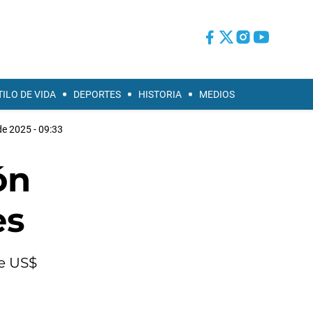
TILO DE VIDA
DEPORTES
HISTORIA
MEDIOS
e 2025 - 09:33
ón
es
de US$