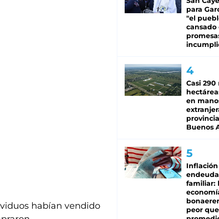
San Caye
para Gar
"el puebl
cansado
promesa
incumpli
Casi 290 
hectárea
en mano
extranjer
provinci
Buenos A
Inflación
endeuda
familiar: 
economí
bonaeren
ividuos habían vendido
peor que
promedio