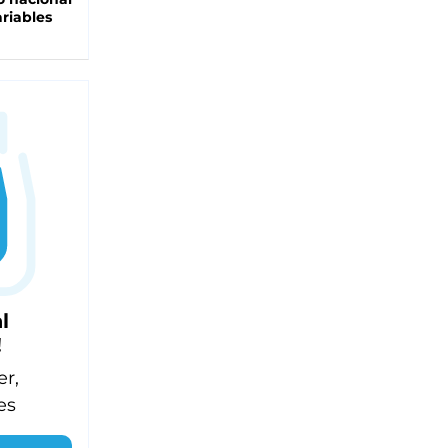
riables
l
!
er,
es