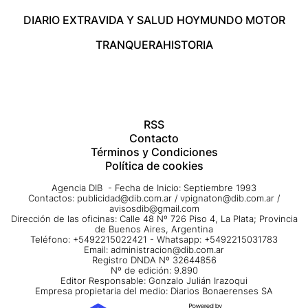
DIARIO EXTRA
VIDA Y SALUD HOY
MUNDO MOTOR
TRANQUERA
HISTORIA
RSS
Contacto
Términos y Condiciones
Política de cookies
Agencia DIB - Fecha de Inicio: Septiembre 1993
Contactos:
publicidad@dib.com.ar
/
vpignaton@dib.com.ar
/
avisosdib@gmail.com
Dirección de las oficinas: Calle 48 Nº 726 Piso 4, La Plata; Provincia
de Buenos Aires, Argentina
Teléfono: +5492215022421 - Whatsapp: +5492215031783
Email:
administracion@dib.com.ar
Registro DNDA Nº 32644856
Nº de edición: 9.890
Editor Responsable: Gonzalo Julián Irazoqui
Empresa propietaria del medio: Diarios Bonaerenses SA