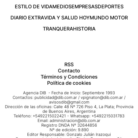
ESTILO DE VIDA
MEDIOS
EMPRESAS
DEPORTES
DIARIO EXTRA
VIDA Y SALUD HOY
MUNDO MOTOR
TRANQUERA
HISTORIA
RSS
Contacto
Términos y Condiciones
Política de cookies
Agencia DIB - Fecha de Inicio: Septiembre 1993
Contactos:
publicidad@dib.com.ar
/
vpignaton@dib.com.ar
/
avisosdib@gmail.com
Dirección de las oficinas: Calle 48 Nº 726 Piso 4, La Plata; Provincia
de Buenos Aires, Argentina
Teléfono: +5492215022421 - Whatsapp: +5492215031783
Email:
administracion@dib.com.ar
Registro DNDA Nº 32644856
Nº de edición: 9.890
Editor Responsable: Gonzalo Julián Irazoqui