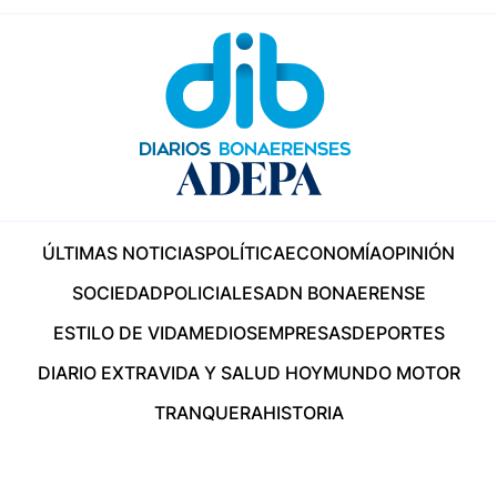
ÚLTIMAS NOTICIAS
POLÍTICA
ECONOMÍA
OPINIÓN
SOCIEDAD
POLICIALES
ADN BONAERENSE
ESTILO DE VIDA
MEDIOS
EMPRESAS
DEPORTES
DIARIO EXTRA
VIDA Y SALUD HOY
MUNDO MOTOR
TRANQUERA
HISTORIA