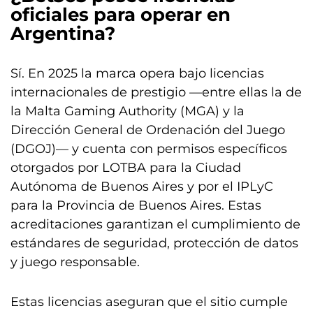
oficiales para operar en
Argentina?
Sí. En 2025 la marca opera bajo licencias
internacionales de prestigio —entre ellas la de
la Malta Gaming Authority (MGA) y la
Dirección General de Ordenación del Juego
(DGOJ)— y cuenta con permisos específicos
otorgados por LOTBA para la Ciudad
Autónoma de Buenos Aires y por el IPLyC
para la Provincia de Buenos Aires. Estas
acreditaciones garantizan el cumplimiento de
estándares de seguridad, protección de datos
y juego responsable.
Estas licencias aseguran que el sitio cumple