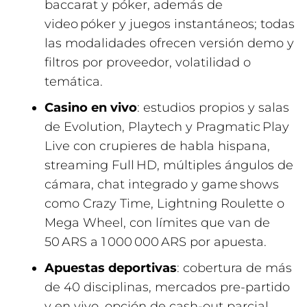
baccarat y póker, además de
video póker y juegos instantáneos; todas
las modalidades ofrecen versión demo y
filtros por proveedor, volatilidad o
temática.
Casino en vivo
: estudios propios y salas
de Evolution, Playtech y Pragmatic Play
Live con crupieres de habla hispana,
streaming Full HD, múltiples ángulos de
cámara, chat integrado y game shows
como Crazy Time, Lightning Roulette o
Mega Wheel, con límites que van de
50 ARS a 1 000 000 ARS por apuesta.
Apuestas deportivas
: cobertura de más
de 40 disciplinas, mercados pre‑partido
y en vivo, opción de cash‑out parcial,