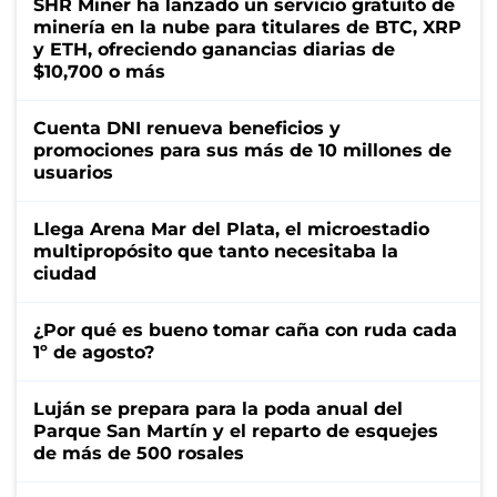
SHR Miner ha lanzado un servicio gratuito de
minería en la nube para titulares de BTC, XRP
y ETH, ofreciendo ganancias diarias de
$10,700 o más
Cuenta DNI renueva beneficios y
promociones para sus más de 10 millones de
usuarios
Llega Arena Mar del Plata, el microestadio
multipropósito que tanto necesitaba la
ciudad
¿Por qué es bueno tomar caña con ruda cada
1º de agosto?
Luján se prepara para la poda anual del
Parque San Martín y el reparto de esquejes
de más de 500 rosales