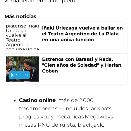
verdaderamente completo.
Más noticias
Iñaki Urlezaga vuelve a bailar en
el Teatro Argentino de La Plata
en una única función
Estrenos con Barassi y Rada,
"Cien años de Soledad" y Harlan
Coben
VIDEO
Casino online
: más de 2 000
tragamonedas —incluidos jackpots
progresivos y mecánicas Megaways—,
mesas RNG de ruleta, blackjack,