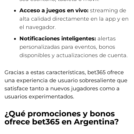
Acceso a juegos en vivo:
streaming de
alta calidad directamente en la app y en
el navegador.
Notificaciones inteligentes:
alertas
personalizadas para eventos, bonos
disponibles y actualizaciones de cuenta.
Gracias a estas características, bet365 ofrece
una experiencia de usuario sobresaliente que
satisface tanto a nuevos jugadores como a
usuarios experimentados.
¿Qué promociones y bonos
ofrece bet365 en Argentina?