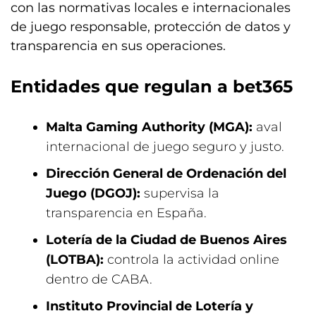
con las normativas locales e internacionales
de juego responsable, protección de datos y
transparencia en sus operaciones.
Entidades que regulan a bet365
Malta Gaming Authority (MGA):
aval
internacional de juego seguro y justo.
Dirección General de Ordenación del
Juego (DGOJ):
supervisa la
transparencia en España.
Lotería de la Ciudad de Buenos Aires
(LOTBA):
controla la actividad online
dentro de CABA.
Instituto Provincial de Lotería y