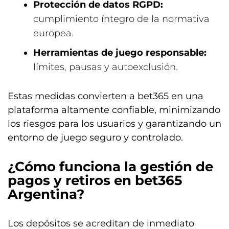
Protección de datos RGPD:
cumplimiento íntegro de la normativa
europea.
Herramientas de juego responsable:
límites, pausas y autoexclusión.
Estas medidas convierten a bet365 en una
plataforma altamente confiable, minimizando
los riesgos para los usuarios y garantizando un
entorno de juego seguro y controlado.
¿Cómo funciona la gestión de
pagos y retiros en bet365
Argentina?
Los depósitos se acreditan de inmediato