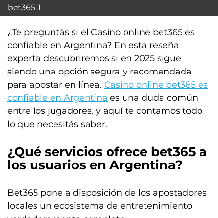
bet365-1
¿Te preguntás si el Casino online bet365 es
confiable en Argentina? En esta reseña
experta descubriremos si en 2025 sigue
siendo una opción segura y recomendada
para apostar en línea.
Casino online bet365 es
confiable en Argentina
es una duda común
entre los jugadores, y aquí te contamos todo
lo que necesitás saber.
¿Qué servicios ofrece bet365 a
los usuarios en Argentina?
Bet365 pone a disposición de los apostadores
locales un ecosistema de entretenimiento