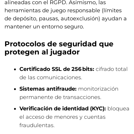
alineadas con el RGPD. Asimismo, las
herramientas de juego responsable (límites
de depósito, pausas, autoexclusión) ayudan a
mantener un entorno seguro.
Protocolos de seguridad que
protegen al jugador
Certificado SSL de 256 bits:
cifrado total
de las comunicaciones.
Sistemas antifraude:
monitorización
permanente de transacciones.
Verificación de identidad (KYC):
bloquea
el acceso de menores y cuentas
fraudulentas.