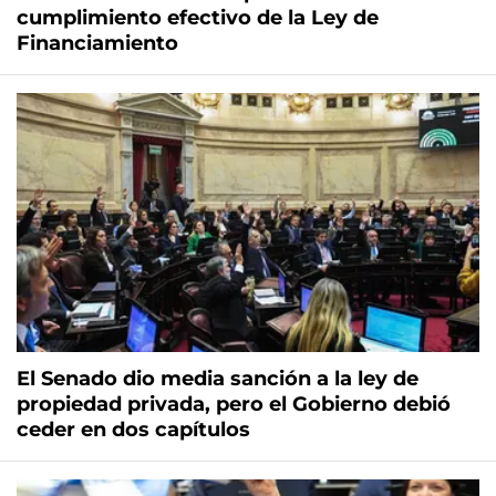
cumplimiento efectivo de la Ley de
Financiamiento
El Senado dio media sanción a la ley de
propiedad privada, pero el Gobierno debió
ceder en dos capítulos