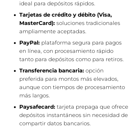
ideal para depósitos rápidos.
Tarjetas de crédito y débito (Visa,
MasterCard):
soluciones tradicionales
ampliamente aceptadas.
PayPal:
plataforma segura para pagos
en línea, con procesamiento rápido
tanto para depósitos como para retiros.
Transferencia bancaria:
opción
preferida para montos más elevados,
aunque con tiempos de procesamiento
más largos.
Paysafecard:
tarjeta prepaga que ofrece
depósitos instantáneos sin necesidad de
compartir datos bancarios.