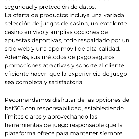
seguridad y protección de datos.
La oferta de productos incluye una variada
selección de juegos de casino, un excelente
casino en vivo y amplias opciones de
apuestas deportivas, todo respaldado por un
sitio web y una app móvil de alta calidad.
Además, sus métodos de pago seguros,
promociones atractivas y soporte al cliente
eficiente hacen que la experiencia de juego
sea completa y satisfactoria.
Recomendamos disfrutar de las opciones de
bet365 con responsabilidad, estableciendo
límites claros y aprovechando las
herramientas de juego responsable que la
plataforma ofrece para mantener siempre