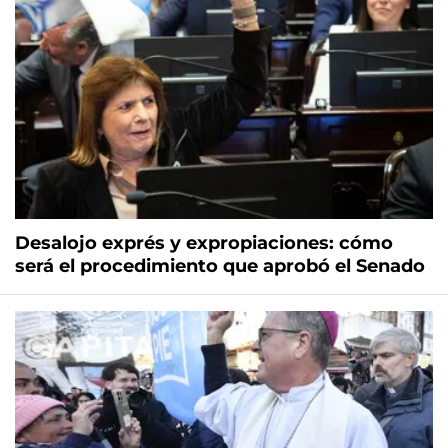
Desalojo exprés y expropiaciones: cómo
será el procedimiento que aprobó el Senado