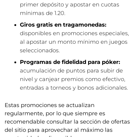
primer depósito y apostar en cuotas
mínimas de 1.20.
Giros gratis en tragamonedas:
disponibles en promociones especiales,
al apostar un monto mínimo en juegos
seleccionados.
Programas de fidelidad para póker:
acumulación de puntos para subir de
nivel y canjear premios como efectivo,
entradas a torneos y bonos adicionales.
Estas promociones se actualizan
regularmente, por lo que siempre es
recomendable consultar la sección de ofertas
del sitio para aprovechar al máximo las