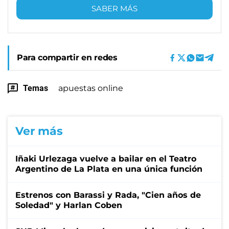
SABER MÁS
Para compartir en redes
Temas
apuestas online
Ver más
Iñaki Urlezaga vuelve a bailar en el Teatro
Argentino de La Plata en una única función
Estrenos con Barassi y Rada, "Cien años de
Soledad" y Harlan Coben