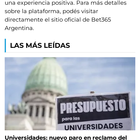
una experiencia positiva. Para más detalles
sobre la plataforma, podés visitar
directamente el sitio oficial de Bet365
Argentina.
LAS MÁS LEÍDAS
Universidades: nuevo paro en reclamo del