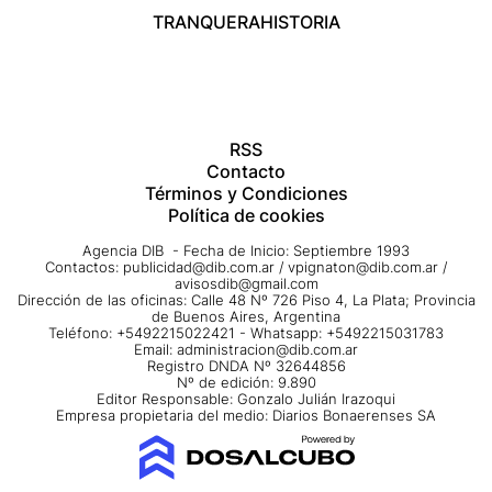
TRANQUERA
HISTORIA
RSS
Contacto
Términos y Condiciones
Política de cookies
Agencia DIB - Fecha de Inicio: Septiembre 1993
Contactos:
publicidad@dib.com.ar
/
vpignaton@dib.com.ar
/
avisosdib@gmail.com
Dirección de las oficinas: Calle 48 Nº 726 Piso 4, La Plata; Provincia
de Buenos Aires, Argentina
Teléfono: +5492215022421 - Whatsapp: +5492215031783
Email:
administracion@dib.com.ar
Registro DNDA Nº 32644856
Nº de edición: 9.890
Editor Responsable: Gonzalo Julián Irazoqui
Empresa propietaria del medio: Diarios Bonaerenses SA