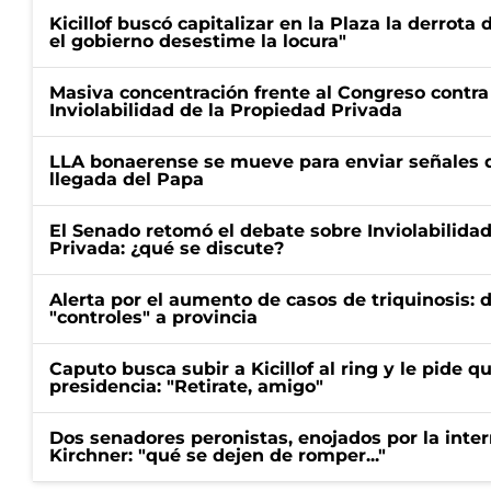
Kicillof buscó capitalizar en la Plaza la derrota 
el gobierno desestime la locura"
Masiva concentración frente al Congreso contra
Inviolabilidad de la Propiedad Privada
LLA bonaerense se mueve para enviar señales d
llegada del Papa
El Senado retomó el debate sobre Inviolabilida
Privada: ¿qué se discute?
Alerta por el aumento de casos de triquinosis: 
"controles" a provincia
Caputo busca subir a Kicillof al ring y le pide q
presidencia: "Retirate, amigo"
Dos senadores peronistas, enojados por la intern
Kirchner: "qué se dejen de romper..."