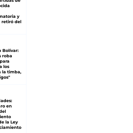
rtidas de
cida
matoria y
retiró del
n Bolívar:
s roba
 para
a los
 la timba,
igos"
dades:
ro en
del
iento
de la Ley
ciamiento