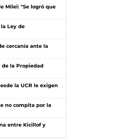
de Milei: "Se logró que
 la Ley de
e cercanía ante la
d de la Propiedad
desde la UCR le exigen
ue no compita por la
a entre Kicillof y