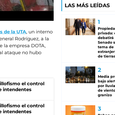
LAS MÁS LEÍDAS
Propied
s de la UTA
, un interno
privada:
debatirá 
eneral Rodríguez, a la
Senado s
 de la empresa DOTA,
tema de 
extranjer
 al ataque no hubo
de tierra
Media pr
bajo aler
illofismo el control
por lluvi
de intendentes
de viento
granizo
illofismo el control
de intendentes