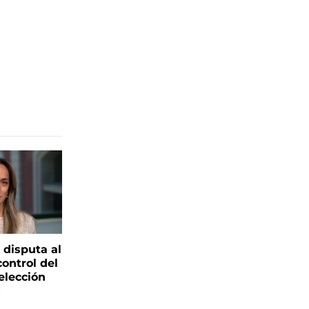
 disputa al
control del
elección
s