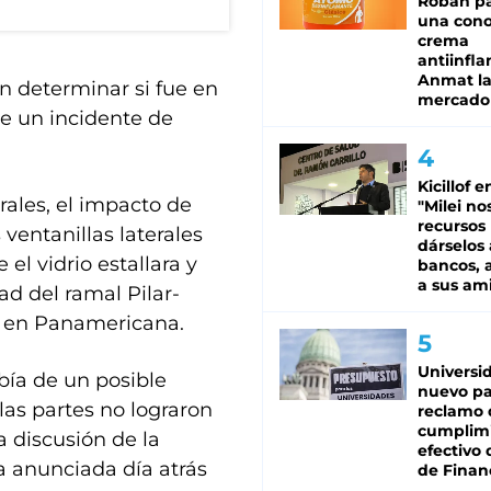
Roban pa
una cono
crema
antiinfla
Anmat la 
n determinar si fue en
mercado
de un incidente de
Kicillof e
rales, el impacto de
"Milei no
recursos
 ventanillas laterales
dárselos 
el vidrio estallara y
bancos, a
a sus am
ad del ramal Pilar-
o en Panamericana.
Universi
bía de un posible
nuevo pa
las partes no lograron
reclamo 
cumplim
a discusión de la
efectivo 
za anunciada día atrás
de Finan