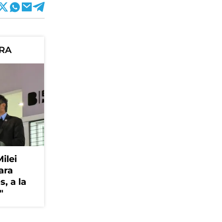
ORA
Milei
ara
, a la
"