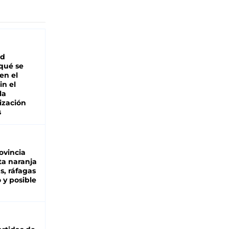
ad
 qué se
en el
in el
la
ización
s
ovincia
ta naranja
as, ráfagas
 y posible