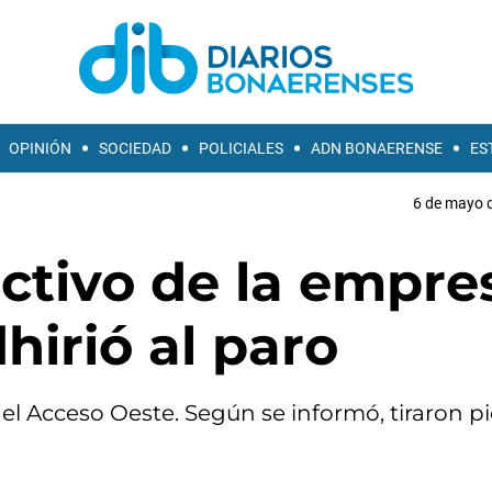
OPINIÓN
SOCIEDAD
POLICIALES
ADN BONAERENSE
ES
6 de mayo d
ctivo de la empre
irió al paro
del Acceso Oeste. Según se informó, tiraron p