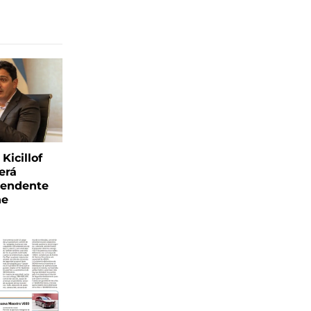
Kicillof
erá
tendente
ne