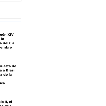
León XIV
 la
 del 8 al
viembre
puesta de
 a Brasil
ja de la
ica
o II, el