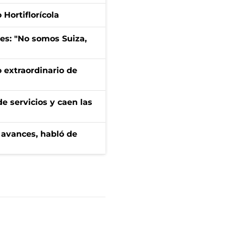
Hortiflorícola
mes: "No somos Suiza,
 extraordinario de
e servicios y caen las
 avances, habló de