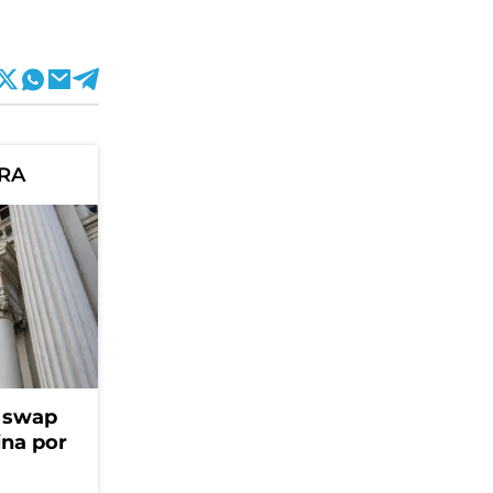
ORA
l swap
na por