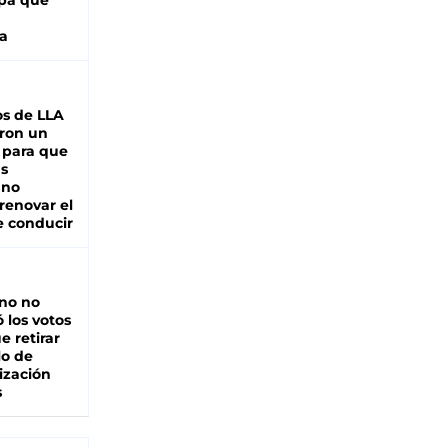
pa que
a
s de LLA
ron un
 para que
as
 no
renovar el
e conducir
rno no
 los votos
e retirar
lo de
ización
s