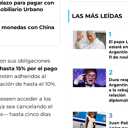
lazo para pagar con
obiliario Urbano
LAS MÁS LEÍDAS
e monedas con China
El papa 
estará en
Argentina
11 de no
con sus obligaciones
hasta 15% por el pago
estén adheridos al
Dura res
ación de hasta el 10%.
Argentina
a la reba
relación
eseen acceder a los
diplomát
—ya sea cancelando el
— hasta cinco días
Juan Pabl