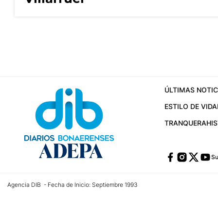
ÚLTIMAS NOTIC
ESTILO DE VIDA
TRANQUERA
HI
Su
Agencia DIB - Fecha de Inicio: Septiembre 1993
Contactos:
publicidad@dib.com.ar
/
vpignaton@dib.com.ar
/
avisosdib@gmail
Dirección de las oficinas: Calle 48 Nº 726 Piso 4, La Plata; Provincia de Buen
Teléfono: +5492215022421 - Whatsapp: +5492215031783
Email:
administracion@dib.com.ar