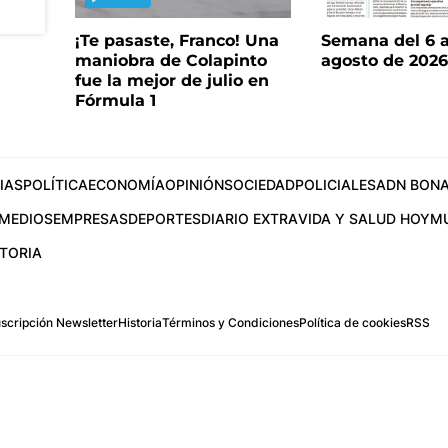
¡Te pasaste, Franco! Una
Semana del 6 a
maniobra de Colapinto
agosto de 202
fue la mejor de julio en
Fórmula 1
IAS
POLÍTICA
ECONOMÍA
OPINIÓN
SOCIEDAD
POLICIALES
ADN BONA
MEDIOS
EMPRESAS
DEPORTES
DIARIO EXTRA
VIDA Y SALUD HOY
M
STORIA
scripción Newsletter
Historia
Términos y Condiciones
Política de cookies
RSS
.com
os Aires, Argentina