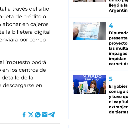
único pa
llegó a la
l a través del sitio
Argentin
tarjeta de crédito o
 abonar en cajeros
la billetera digital
Diputado
presenta
nviará por correo
proyecto
las mult
impagas
impidan 
 el impuesto podrá
carnet d
 en los centros de
 detalle de la
e descargarse en
El gobie
consiguió
y tuvo qu
el capítu
extranjer
de tierra