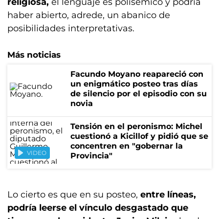
religiosa,
el lenguaje es polisémico y podría
haber abierto, adrede, un abanico de
posibilidades interpretativas.
Más noticias
Facundo Moyano reapareció con
un enigmático posteo tras días
de silencio por el episodio con su
novia
Tensión en el peronismo: Michel
cuestionó a Kicillof y pidió que se
concentren en "gobernar la
VIDEO
Provincia"
Lo cierto es que en su posteo,
entre líneas,
podría leerse el vínculo desgastado que