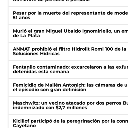
Pesar por la muerte del representante de mode
51 años
Murió el gran Miguel Ubaldo Ignomiriello, un 
de La Plata
ANMAT prohibió el filtro Hidrolit Romi 100 de l
Soluciones Hídricas
Fentanilo contaminado: excarcelaron a las exf
detenidas esta semana
Femicidio de Mailén Antonich: las cámaras de u
el episodio con gran definición
Maschwitz: un vecino atacado por dos perros Bul
indemnizado con $2,7 millones
Kicillof participó de la peregrinación por la c
Cayetano