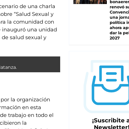
bonaere
scenario de una charla
renovó s
Convenc
sobre “Salud Sexual y
una jorn
para la comunidad con
política 
ahora ap
se inauguró una unidad
dar la pe
s de salud sexual y
2027
Matanza.
 por la organización
ormación en esta
 de trabajo en todo el
¡Suscribite a
cibieron la
Newsletter