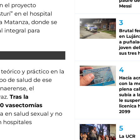
padre de
n el proyecto
Messi
urí” en el hospital
 La Matanza, donde se
l integral para
Brutal fe
en Luján
a puñala
joven de
sus tres 
eórico y práctico en la
Hacía ac
ipo de salud de ese
con la m
onaerense, el
plena cal
subía a l
Paz.
Tras la
le suspe
70 vasectomías
licenica 
2099
ía en salud sexual y no
n hospitales
La UCR