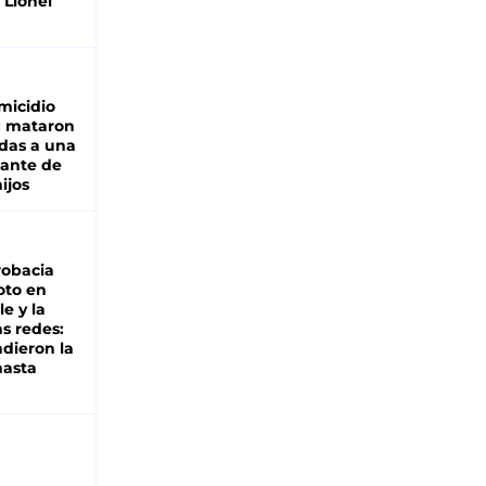
 Lionel
micidio
: mataron
das a una
lante de
hijos
robacia
oto en
le y la
as redes:
ndieron la
hasta