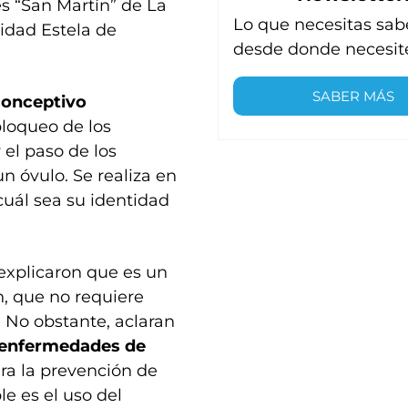
es “San Martín” de La
Lo que necesitas sab
nidad Estela de
desde donde necesit
SABER MÁS
conceptivo
bloqueo de los
el paso de los
n óvulo. Se realiza en
uál sea su identidad
 explicaron que es un
n, que no requiere
l. No obstante, aclaran
 enfermedades de
ra la prevención de
e es el uso del