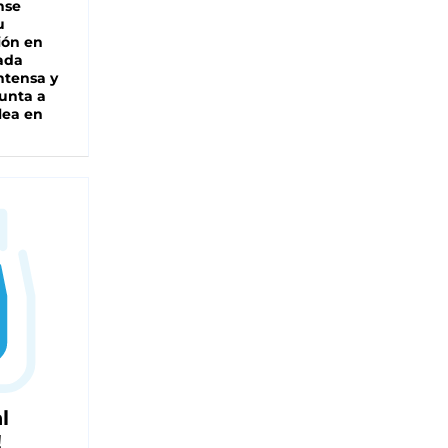
nse
u
ión en
ada
intensa y
unta a
lea en
l
!