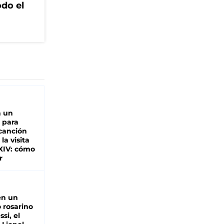
odo el
n un
 para
 canción
 la visita
XIV: cómo
r
en un
 rosarino
si, el