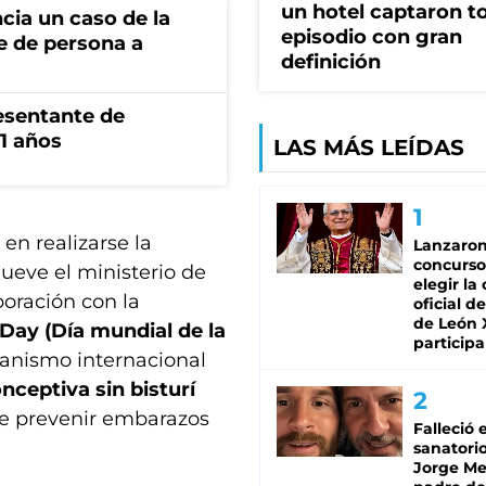
un hotel captaron t
cia un caso de la
episodio con gran
e de persona a
definición
esentante de
1 años
LAS MÁS LEÍDAS
en realizarse la
Lanzaro
concurso
ueve el ministerio de
elegir la
boración con la
oficial de
de León 
ay (Día mundial de la
participa
ganismo internacional
nceptiva sin bisturí
de prevenir embarazos
Falleció 
sanatorio
Jorge Mes