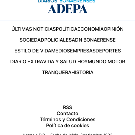
ÚLTIMAS NOTICIAS
POLÍTICA
ECONOMÍA
OPINIÓN
SOCIEDAD
POLICIALES
ADN BONAERENSE
ESTILO DE VIDA
MEDIOS
EMPRESAS
DEPORTES
DIARIO EXTRA
VIDA Y SALUD HOY
MUNDO MOTOR
TRANQUERA
HISTORIA
RSS
Contacto
Términos y Condiciones
Política de cookies
Agencia DIB - Fecha de Inicio: Septiembre 1993