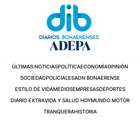
ÚLTIMAS NOTICIAS
POLÍTICA
ECONOMÍA
OPINIÓN
SOCIEDAD
POLICIALES
ADN BONAERENSE
ESTILO DE VIDA
MEDIOS
EMPRESAS
DEPORTES
DIARIO EXTRA
VIDA Y SALUD HOY
MUNDO MOTOR
TRANQUERA
HISTORIA