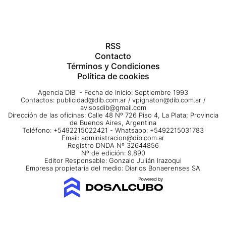
RSS
Contacto
Términos y Condiciones
Política de cookies
Agencia DIB - Fecha de Inicio: Septiembre 1993
Contactos:
publicidad@dib.com.ar
/
vpignaton@dib.com.ar
/
avisosdib@gmail.com
Dirección de las oficinas: Calle 48 Nº 726 Piso 4, La Plata; Provincia
de Buenos Aires, Argentina
Teléfono: +5492215022421 - Whatsapp: +5492215031783
Email:
administracion@dib.com.ar
Registro DNDA Nº 32644856
Nº de edición: 9.890
Editor Responsable: Gonzalo Julián Irazoqui
Empresa propietaria del medio: Diarios Bonaerenses SA