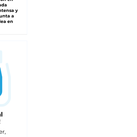
ada
intensa y
unta a
lea en
l
!
er,