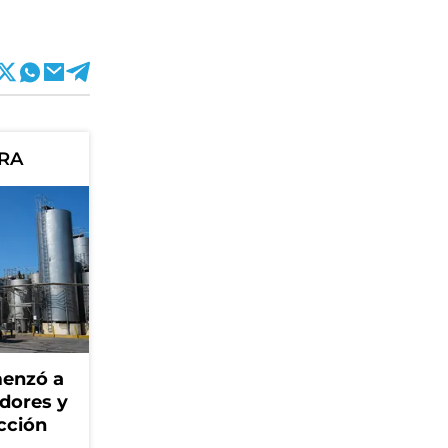
ORA
menzó a
adores y
cción