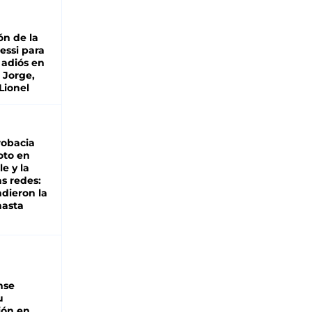
ón de la
essi para
 adiós en
 Jorge,
Lionel
robacia
oto en
le y la
as redes:
ndieron la
hasta
nse
u
ión en