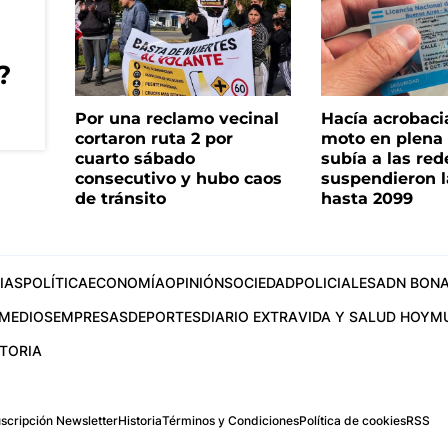
?
Por una reclamo vecinal
Hacía acrobaci
cortaron ruta 2 por
moto en plena c
cuarto sábado
subía a las rede
consecutivo y hubo caos
suspendieron l
de tránsito
hasta 2099
IAS
POLÍTICA
ECONOMÍA
OPINIÓN
SOCIEDAD
POLICIALES
ADN BONA
MEDIOS
EMPRESAS
DEPORTES
DIARIO EXTRA
VIDA Y SALUD HOY
M
STORIA
scripción Newsletter
Historia
Términos y Condiciones
Política de cookies
RSS