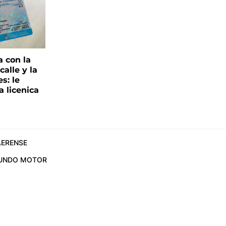
a con la
alle y la
s: le
a licenica
ERENSE
UNDO MOTOR