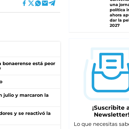
una jorn
política 
ahora ap
dar la pe
2027
a bonaerense está peor
e
o
n julio y marcaron la
¡Suscribite a
ores y se reactivó la
Newsletter
Lo que necesitas sab