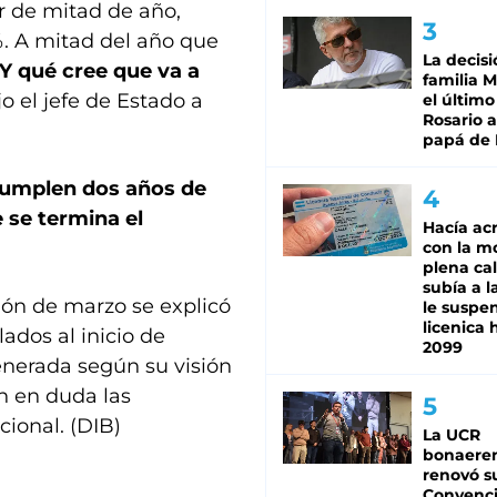
tir de mitad de año,
%. A mitad del año que
La decisi
Y qué cree que va a
familia M
ijo el jefe de Estado a
el último
Rosario a
papá de 
 cumplen dos años de
 se termina el
Hacía ac
con la m
plena cal
subía a l
ión de marzo se explicó
le suspe
licenica 
ados al inicio de
2099
generada según su visión
n en duda las
ional. (DIB)
La UCR
bonaere
renovó s
Convenc