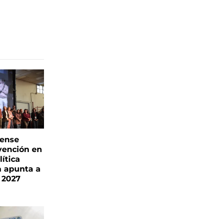
rense
vención en
ítica
a apunta a
 2027