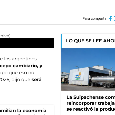
Para compartir:
LO QUE SE LEE AH
e los argentinos
cepo cambiario, y
cipó que eso no
026, dijo que
será
La Suipachense co
reincorporar trabaj
se reactivó la produ
miliar: la economía