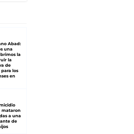
ano Abad:
os una
abrimos la
uir la
va de
 para los
nses en
micidio
: mataron
das a una
lante de
hijos