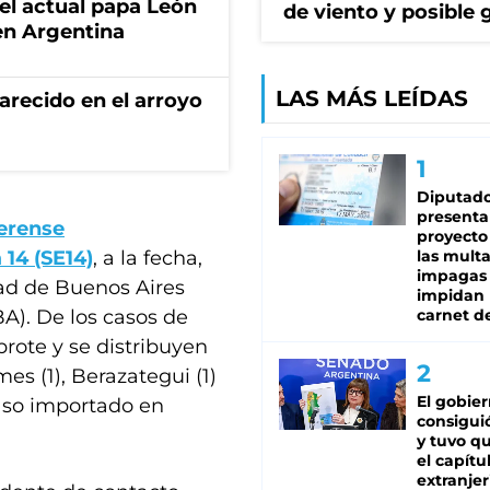
 el actual papa León
de viento y posible 
en Argentina
LAS MÁS LEÍDAS
recido en el arroyo
Diputado
presenta
erense
proyecto
14 (SE14)
, a la fecha,
las mult
impagas
dad de Buenos Aires
impidan 
A). De los casos de
carnet d
rote y se distribuyen
es (1), Berazategui (1)
El gobie
caso importado en
consiguió
y tuvo qu
el capítu
extranjer