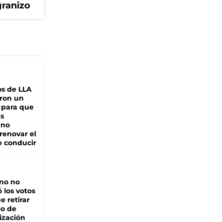
granizo
s de LLA
ron un
 para que
as
 no
renovar el
e conducir
rno no
 los votos
e retirar
lo de
ización