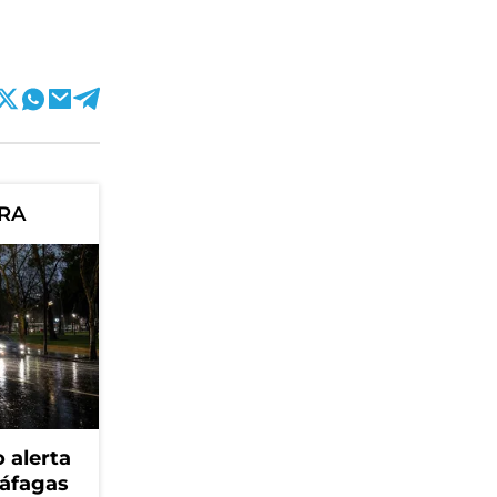
ORA
 alerta
ráfagas