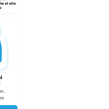
te el año
e
l
!
er,
es