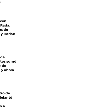
s
 con
 Rada,
os de
 y Harlan
 de
ntes sumó
e de
 y ahora
tro de
adelantó
o a