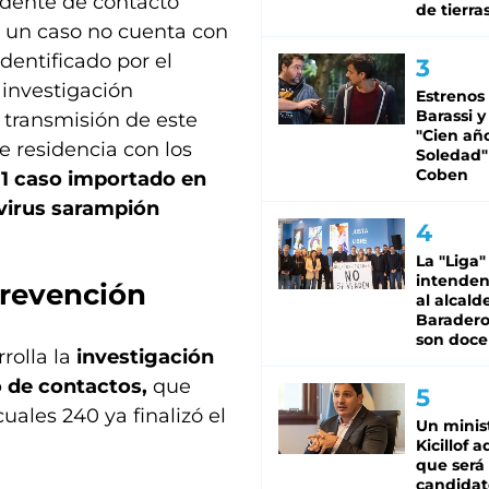
edente de contacto
de tierra
 un caso no cuenta con
dentificado por el
 investigación
Estrenos
Barassi y
 transmisión de este
"Cien añ
 residencia con los
Soledad"
Coben
a
1 caso importado en
virus sarampión
La "Liga"
intende
prevención
al alcald
Baradero
son doce
rrolla la
investigación
o de contactos,
que
ales 240 ya finalizó el
Un minis
Kicillof 
que será
candidat