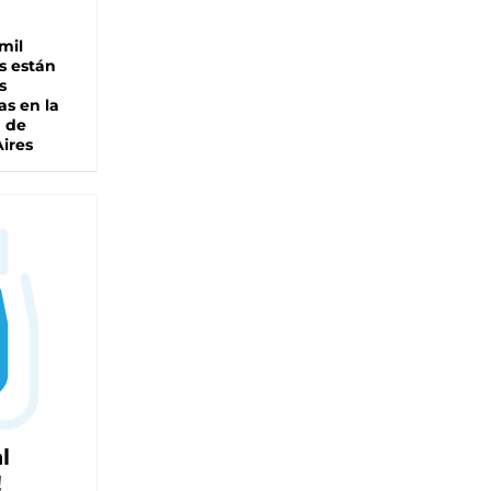
mil
s están
s
as en la
a de
ires
l
!