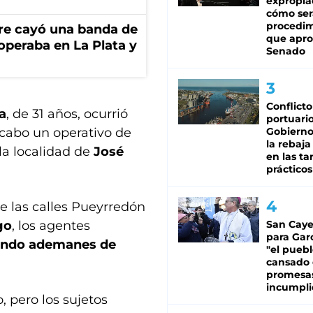
expropia
cómo ser
procedi
re cayó una banda de
que apro
operaba en La Plata y
Senado
Conflicto
a
, de 31 años, ocurrió
portuario
 cabo un operativo de
Gobierno 
la rebaja
la localidad de
José
en las tar
prácticos
de las calles Pueyrredón
go
, los agentes
San Caye
para Gar
izando ademanes de
"el puebl
cansado
promesa
incumpli
o, pero los sujetos