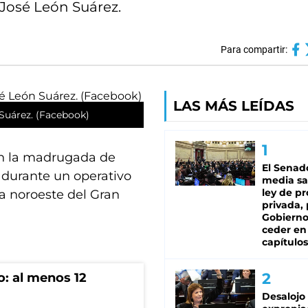
José León Suárez.
Para compartir:
LAS MÁS LEÍDAS
 Suárez. (Facebook)
 en la madrugada de
El Senad
 durante un operativo
media sa
ley de p
na noroeste del Gran
privada, 
Gobierno
ceder en
capítulos
o: al menos 12
Desalojo