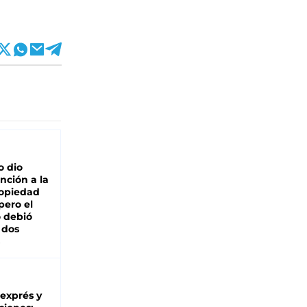
o dio
nción a la
ropiedad
pero el
 debió
 dos
 exprés y