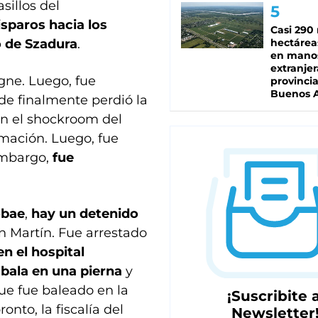
asillos del
isparos hacia los
Casi 290 
o de Szadura
.
hectárea
en mano
extranjer
ogne. Luego, fue
provinci
Buenos A
nde finalmente perdió la
en el shockroom del
mación. Luego, fue
 embargo,
fue
obae
,
hay un detenido
an Martín. Fue arrestado
n el hospital
bala en una pierna
y
ue fue baleado en la
¡Suscribite a
onto, la fiscalía del
Newsletter