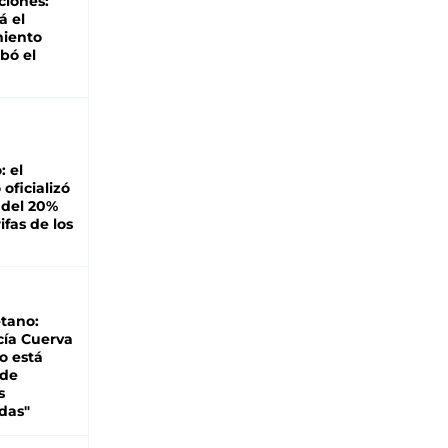
ciones:
á el
miento
bó el
: el
oficializó
 del 20%
ifas de los
tano:
cía Cuerva
o está
 de
s
das"