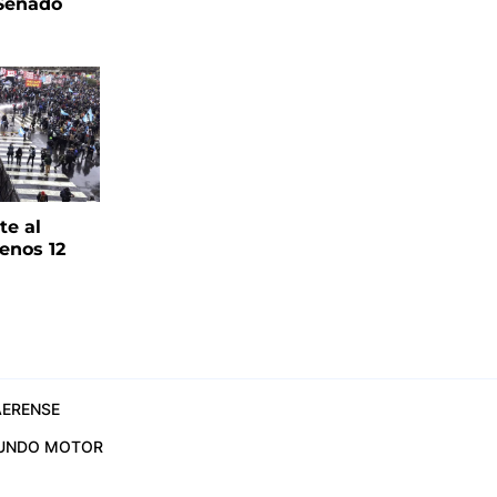
 Senado
te al
enos 12
ERENSE
UNDO MOTOR