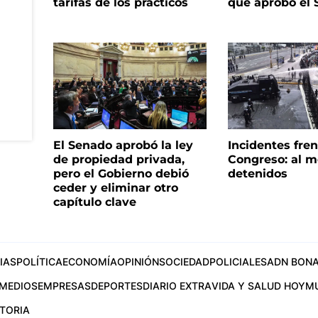
tarifas de los prácticos
que aprobó el
El Senado aprobó la ley
Incidentes fren
de propiedad privada,
Congreso: al m
pero el Gobierno debió
detenidos
ceder y eliminar otro
capítulo clave
IAS
POLÍTICA
ECONOMÍA
OPINIÓN
SOCIEDAD
POLICIALES
ADN BONA
MEDIOS
EMPRESAS
DEPORTES
DIARIO EXTRA
VIDA Y SALUD HOY
M
STORIA