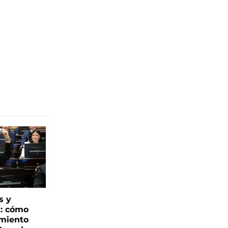
s y
s: cómo
imiento