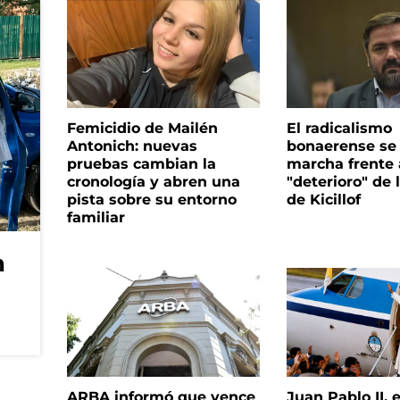
Femicidio de Mailén
El radicalismo
Antonich: nuevas
bonaerense se
pruebas cambian la
marcha frente 
cronología y abren una
"deterioro" de 
pista sobre su entorno
de Kicillof
familiar
n
ARBA informó que vence
Juan Pablo II, 