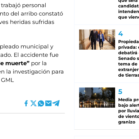
que será
 trabajó personal
candidat
intenden
to del arribo constató
que vien
ves heridas sufridas
Propied
mpleado municipal y
privada:
debatirá 
ado. El accidente fue
Senado s
de muerte”
por la
tema de 
extranjer
n la investigación para
de tierra
) GML
Media pr
bajo aler
por lluvi
de viento
granizo