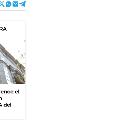
ORA
ence el
n
4 del