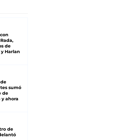
 con
 Rada,
os de
 y Harlan
 de
ntes sumó
e de
 y ahora
tro de
adelantó