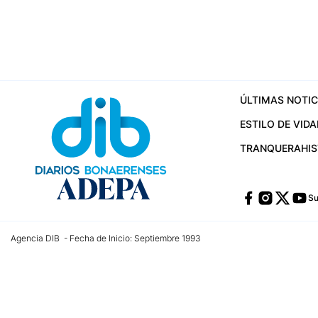
ÚLTIMAS NOTIC
ESTILO DE VIDA
TRANQUERA
HI
Su
Agencia DIB - Fecha de Inicio: Septiembre 1993
Contactos:
publicidad@dib.com.ar
/
vpignaton@dib.com.ar
/
avisosdib@gmail
Dirección de las oficinas: Calle 48 Nº 726 Piso 4, La Plata; Provincia de Buen
Teléfono: +5492215022421 - Whatsapp: +5492215031783
Email:
administracion@dib.com.ar
Registro DNDA Nº 32644856
Nº de edición: 9.890