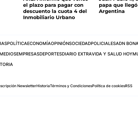
el plazo para pagar con
papa que llegó 
descuento la cuota 4 del
Argentina
Inmobiliario Urbano
IAS
POLÍTICA
ECONOMÍA
OPINIÓN
SOCIEDAD
POLICIALES
ADN BONA
MEDIOS
EMPRESAS
DEPORTES
DIARIO EXTRA
VIDA Y SALUD HOY
M
STORIA
scripción Newsletter
Historia
Términos y Condiciones
Política de cookies
RSS
.com
os Aires, Argentina