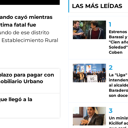
LAS MÁS LEÍDAS
uando cayó mientras
ima fatal fue
Estrenos
iundo de ese distrito
Barassi y
l Establecimiento Rural
"Cien añ
Soledad"
Coben
lazo para pagar con
La "Liga"
intende
obiliario Urbano
al alcald
Baradero
son doce
ue llegó a la
Un minis
Kicillof 