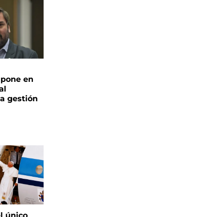
 pone en
al
la gestión
el único