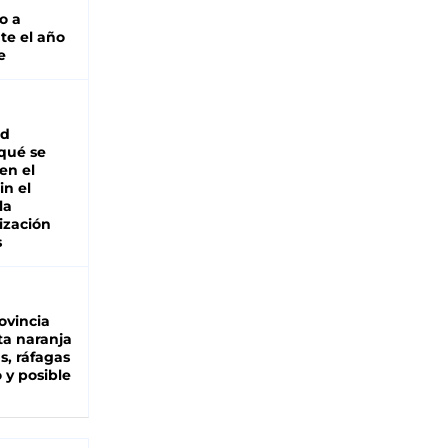
o a
te el año
e
ad
 qué se
en el
in el
la
ización
s
ovincia
ta naranja
as, ráfagas
 y posible