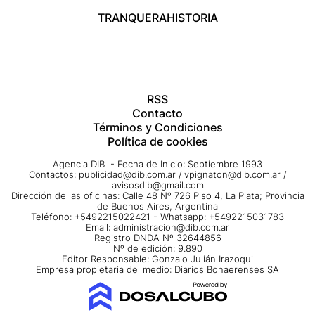
TRANQUERA
HISTORIA
RSS
Contacto
Términos y Condiciones
Política de cookies
Agencia DIB - Fecha de Inicio: Septiembre 1993
Contactos:
publicidad@dib.com.ar
/
vpignaton@dib.com.ar
/
avisosdib@gmail.com
Dirección de las oficinas: Calle 48 Nº 726 Piso 4, La Plata; Provincia
de Buenos Aires, Argentina
Teléfono: +5492215022421 - Whatsapp: +5492215031783
Email:
administracion@dib.com.ar
Registro DNDA Nº 32644856
Nº de edición: 9.890
Editor Responsable: Gonzalo Julián Irazoqui
Empresa propietaria del medio: Diarios Bonaerenses SA