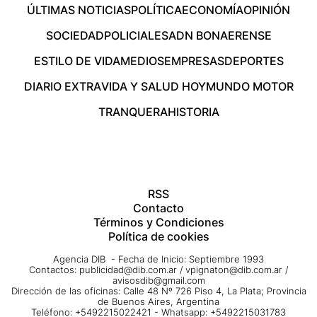
ÚLTIMAS NOTICIAS
POLÍTICA
ECONOMÍA
OPINIÓN
SOCIEDAD
POLICIALES
ADN BONAERENSE
ESTILO DE VIDA
MEDIOS
EMPRESAS
DEPORTES
DIARIO EXTRA
VIDA Y SALUD HOY
MUNDO MOTOR
TRANQUERA
HISTORIA
RSS
Contacto
Términos y Condiciones
Política de cookies
Agencia DIB - Fecha de Inicio: Septiembre 1993
Contactos:
publicidad@dib.com.ar
/
vpignaton@dib.com.ar
/
avisosdib@gmail.com
Dirección de las oficinas: Calle 48 Nº 726 Piso 4, La Plata; Provincia
de Buenos Aires, Argentina
Teléfono: +5492215022421 - Whatsapp: +5492215031783