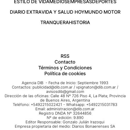
ESTILO DE VIDA
MEDIOS
EMPRESAS
DEPORTES
DIARIO EXTRA
VIDA Y SALUD HOY
MUNDO MOTOR
TRANQUERA
HISTORIA
RSS
Contacto
Términos y Condiciones
Política de cookies
Agencia DIB - Fecha de Inicio: Septiembre 1993
Contactos:
publicidad@dib.com.ar
/
vpignaton@dib.com.ar
/
avisosdib@gmail.com
Dirección de las oficinas: Calle 48 Nº 726 Piso 4, La Plata; Provincia
de Buenos Aires, Argentina
Teléfono: +5492215022421 - Whatsapp: +5492215031783
Email:
administracion@dib.com.ar
Registro DNDA Nº 32644856
Nº de edición: 9.890
Editor Responsable: Gonzalo Julián Irazoqui
Empresa propietaria del medio: Diarios Bonaerenses SA