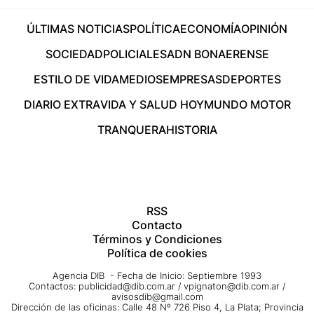
ÚLTIMAS NOTICIAS
POLÍTICA
ECONOMÍA
OPINIÓN
SOCIEDAD
POLICIALES
ADN BONAERENSE
ESTILO DE VIDA
MEDIOS
EMPRESAS
DEPORTES
DIARIO EXTRA
VIDA Y SALUD HOY
MUNDO MOTOR
TRANQUERA
HISTORIA
RSS
Contacto
Términos y Condiciones
Política de cookies
Agencia DIB - Fecha de Inicio: Septiembre 1993
Contactos:
publicidad@dib.com.ar
/
vpignaton@dib.com.ar
/
avisosdib@gmail.com
Dirección de las oficinas: Calle 48 Nº 726 Piso 4, La Plata; Provincia