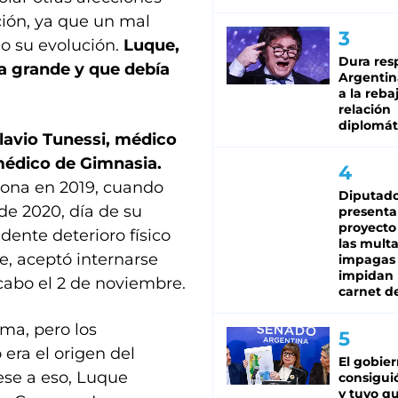
ción, ya que un mal
o su evolución.
Luque,
Dura res
a grande y que debía
Argentina
a la reba
relación
diplomát
Flavio Tunessi, médico
médico de Gimnasia.
dona en 2019, cuando
Diputado
de 2020, día de su
presenta
proyecto
ente deterioro físico
las mult
e, aceptó internarse
impagas
impidan 
 cabo el 2 de noviembre.
carnet d
ma, pero los
 era el origen del
El gobie
Pese a eso, Luque
consiguió
y tuvo qu