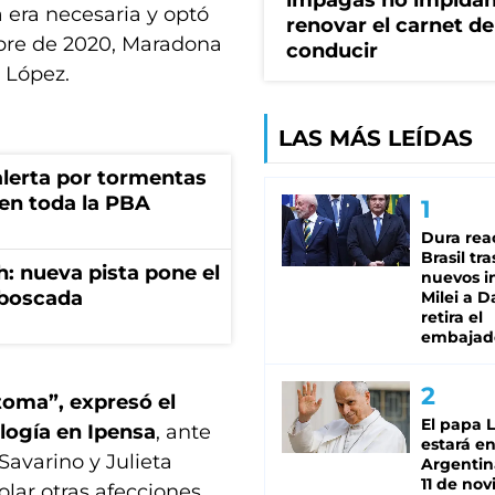
impagas no impida
a era necesaria y optó
renovar el carnet de
embre de 2020, Maradona
conducir
e López.
LAS MÁS LEÍDAS
 alerta por tormentas
 en toda la PBA
Dura rea
Brasil tra
: nueva pista pone el
nuevos i
mboscada
Milei a D
retira el
embajad
toma”, expresó el
El papa 
logía en Ipensa
, ante
estará en
avarino y Julieta
Argentina
11 de no
olar otras afecciones