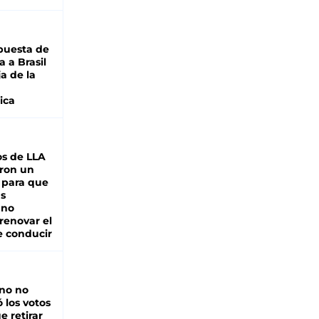
puesta de
 a Brasil
ja de la
ica
s de LLA
ron un
 para que
as
 no
renovar el
e conducir
rno no
 los votos
e retirar