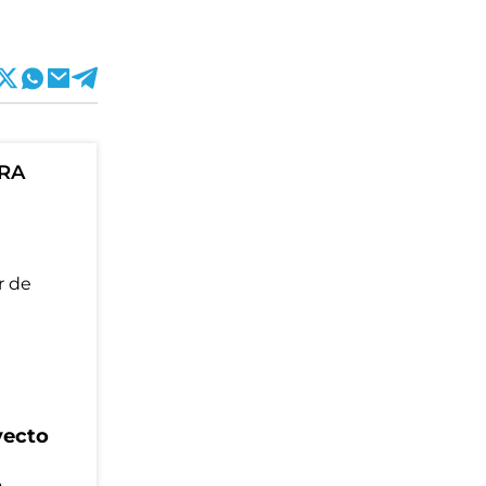
ORA
yecto