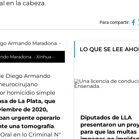
l en la cabeza.
Para compartir:
LO QUE SE LEE AH
ndo Maradona. - Xinhua -
e de Diego Armando
neurocirujano
or homicidio simple
sa de La Plata, que
viembre de 2020,
Diputados de LLA
ban urgente operarlo
presentaron un pro
nte una tomografía
.
para que las multas
Oral en lo Criminal N°