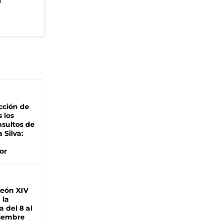
n
cción de
s los
nsultos de
a Silva:
or
León XIV
 la
 del 8 al
viembre