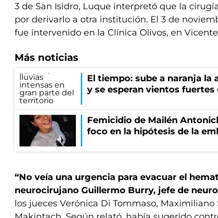
3 de San Isidro, Luque interpretó que la cirugí
por derivarlo a otra institución. El 3 de novi
fue intervenido en la Clínica Olivos, en Vicent
Más noticias
El tiempo: sube a naranja la
y se esperan vientos fuertes
Femicidio de Mailén Antonich
foco en la hipótesis de la e
“No veía una urgencia para evacuar el hema
neurocirujano Guillermo Burry, jefe de neuro
los jueces Verónica Di Tommaso, Maximiliano S
Makintach. Según relató, había sugerido contr