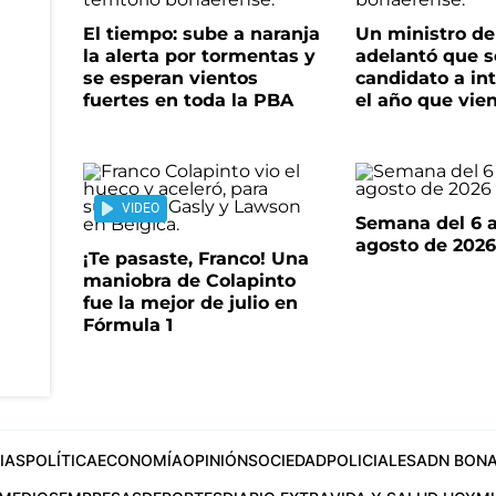
El tiempo: sube a naranja
Un ministro de 
la alerta por tormentas y
adelantó que s
se esperan vientos
candidato a in
fuertes en toda la PBA
el año que vie
VIDEO
Semana del 6 a
agosto de 202
¡Te pasaste, Franco! Una
maniobra de Colapinto
fue la mejor de julio en
Fórmula 1
IAS
POLÍTICA
ECONOMÍA
OPINIÓN
SOCIEDAD
POLICIALES
ADN BONA