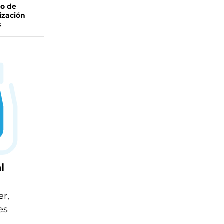
lo de
ización
s
l
!
er,
es