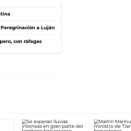
ntina
 Peregrinación a Luján
pero, con ráfagas