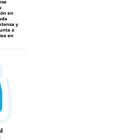
nse
u
ión en
ada
intensa y
unta a
lea en
l
!