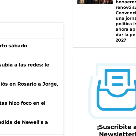
bonaere
renovó s
Convenc
una jorn
política 
ahora ap
dar la pe
2027
arto sábado
ubía a las redes: le
diós en Rosario a Jorge,
tas hizo foco en el
edida de Newell's a
¡Suscribite a
Newsletter