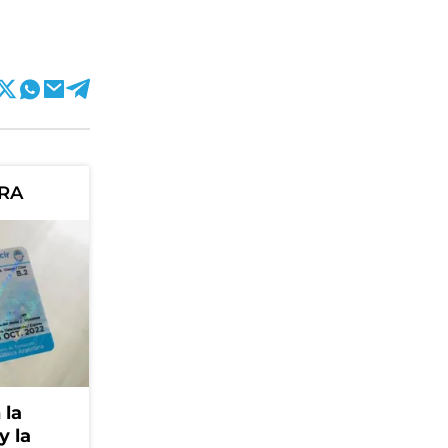
ORA
 la
y la