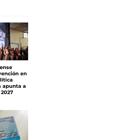
rense
vención en
ítica
a apunta a
 2027