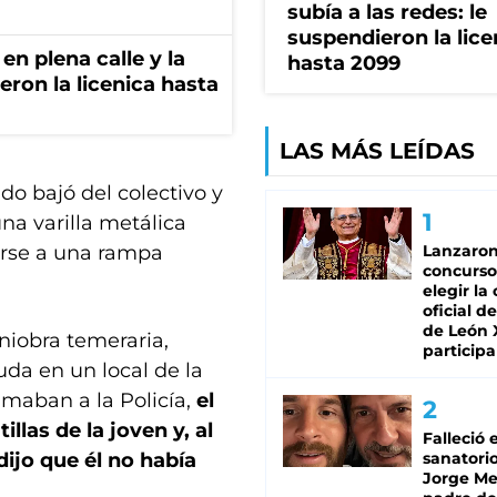
subía a las redes: le
suspendieron la lice
en plena calle y la
hasta 2099
eron la licenica hasta
LAS MÁS LEÍDAS
ndo bajó del colectivo y
a varilla metálica
darse a una rampa
Lanzaro
concurso
elegir la
oficial de
de León 
iobra temeraria,
participa
da en un local de la
amaban a la Policía,
el
llas de la joven y, al
Falleció 
dijo que él no había
sanatorio
Jorge Mes