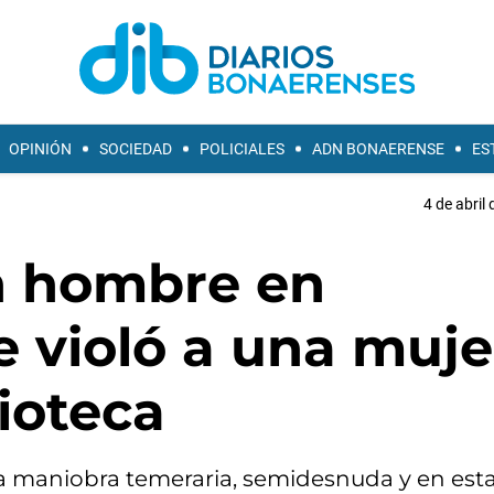
OPINIÓN
SOCIEDAD
POLICIALES
ADN BONAERENSE
ES
4 de abril
un hombre en
le violó a una muje
lioteca
a maniobra temeraria, semidesnuda y en est