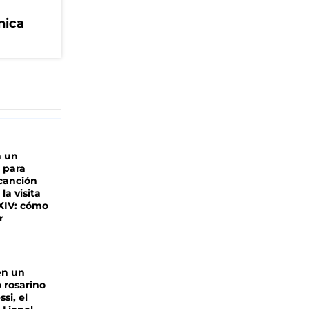
nica
n un
 para
 canción
 la visita
XIV: cómo
r
en un
 rosarino
si, el