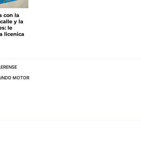
a con la
alle y la
s: le
a licenica
ERENSE
UNDO MOTOR