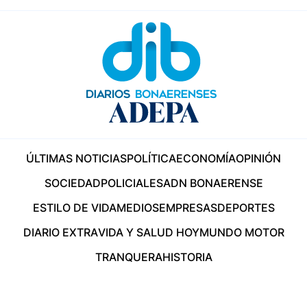
ÚLTIMAS NOTICIAS
POLÍTICA
ECONOMÍA
OPINIÓN
SOCIEDAD
POLICIALES
ADN BONAERENSE
ESTILO DE VIDA
MEDIOS
EMPRESAS
DEPORTES
DIARIO EXTRA
VIDA Y SALUD HOY
MUNDO MOTOR
TRANQUERA
HISTORIA