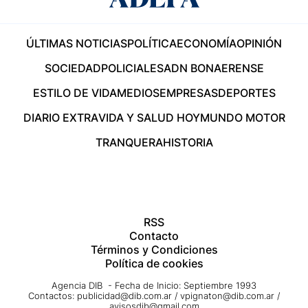
ÚLTIMAS NOTICIAS
POLÍTICA
ECONOMÍA
OPINIÓN
SOCIEDAD
POLICIALES
ADN BONAERENSE
ESTILO DE VIDA
MEDIOS
EMPRESAS
DEPORTES
DIARIO EXTRA
VIDA Y SALUD HOY
MUNDO MOTOR
TRANQUERA
HISTORIA
RSS
Contacto
Términos y Condiciones
Política de cookies
Agencia DIB - Fecha de Inicio: Septiembre 1993
Contactos:
publicidad@dib.com.ar
/
vpignaton@dib.com.ar
/
avisosdib@gmail.com