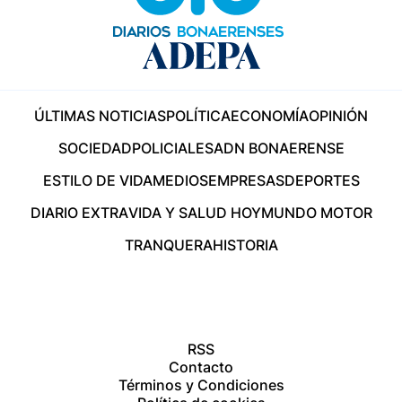
ÚLTIMAS NOTICIAS
POLÍTICA
ECONOMÍA
OPINIÓN
SOCIEDAD
POLICIALES
ADN BONAERENSE
ESTILO DE VIDA
MEDIOS
EMPRESAS
DEPORTES
DIARIO EXTRA
VIDA Y SALUD HOY
MUNDO MOTOR
TRANQUERA
HISTORIA
RSS
Contacto
Términos y Condiciones