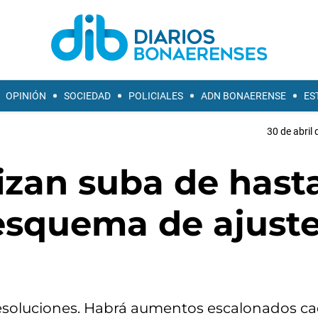
OPINIÓN
SOCIEDAD
POLICIALES
ADN BONAERENSE
ES
30 de abril 
lizan suba de hast
 esquema de ajust
 resoluciones. Habrá aumentos escalonados c