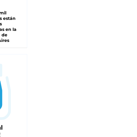
mil
s están
s
as en la
a de
ires
l
!