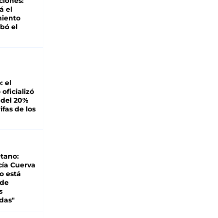
ciones:
á el
miento
bó el
: el
oficializó
 del 20%
ifas de los
tano:
cía Cuerva
o está
 de
s
das"