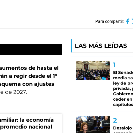
Para compartir:
LAS MÁS LEÍDAS
aumentos de hasta el
El Senad
án a regir desde el 1°
media sa
ley de p
esquema con ajustes
privada, 
e de 2027.
Gobierno
ceder en
capítulos
miliar: la economía
 promedio nacional
Desalojo