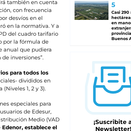
drá también en cuenta
ción, con frecuencia
Casi 290 
por desvíos en el
hectárea
en mano
ró en la normativa. Y a
extranjer
D del cuadro tarifario
provinci
Buenos A
o por la fórmula de
te anual que pudiera
 de inversiones”.
ios para todos los
iales- divididos en
(Niveles 1, 2 y 3).
nes especiales para
 usuarios de Edesur,
istribución Medio (VAD
¡Suscribite a
e
Edenor, establece el
Newsletter