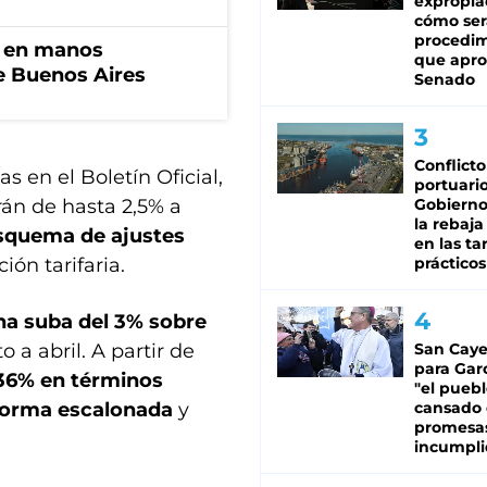
expropia
cómo ser
procedi
n en manos
que apro
de Buenos Aires
Senado
Conflicto
s en el Boletín Oficial,
portuario
rán de hasta 2,5% a
Gobierno 
la rebaja
esquema de ajustes
en las tar
ón tarifaria.
prácticos
una suba del 3% sobre
 a abril. A partir de
San Caye
para Gar
,36% en términos
"el puebl
 forma escalonada
y
cansado
promesa
incumpli