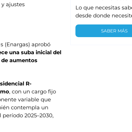
o
y ajustes
Lo que necesitas sab
desde donde necesit
SABER MÁS
as (Enargas) aprobó
ce una suba inicial del
 de aumentos
sidencial R-
sumo
, con un cargo fijo
nente variable que
ambién contempla un
l período 2025–2030,