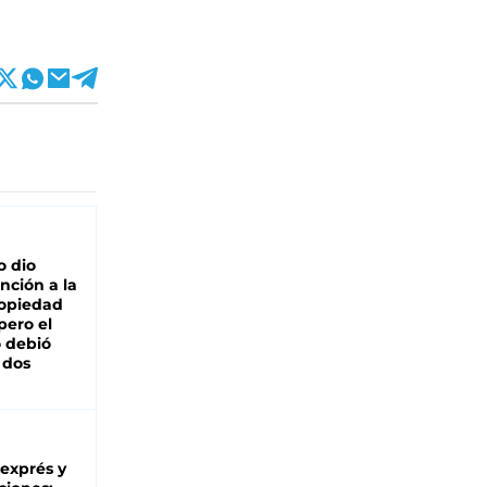
o dio
nción a la
ropiedad
pero el
 debió
 dos
 exprés y