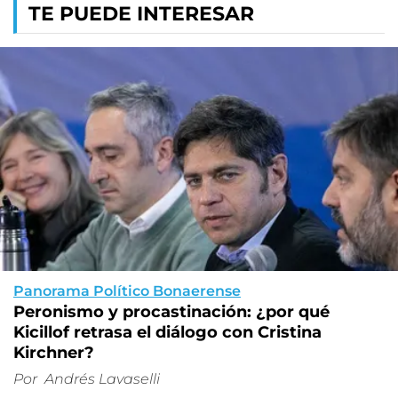
TE PUEDE INTERESAR
Panorama Político Bonaerense
Peronismo y procastinación: ¿por qué
Kicillof retrasa el diálogo con Cristina
Kirchner?
Por
Andrés Lavaselli