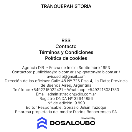
TRANQUERA
HISTORIA
RSS
Contacto
Términos y Condiciones
Política de cookies
Agencia DIB - Fecha de Inicio: Septiembre 1993
Contactos:
publicidad@dib.com.ar
/
vpignaton@dib.com.ar
/
avisosdib@gmail.com
Dirección de las oficinas: Calle 48 Nº 726 Piso 4, La Plata; Provincia
de Buenos Aires, Argentina
Teléfono: +5492215022421 - Whatsapp: +5492215031783
Email:
administracion@dib.com.ar
Registro DNDA Nº 32644856
Nº de edición: 9.890
Editor Responsable: Gonzalo Julián Irazoqui
Empresa propietaria del medio: Diarios Bonaerenses SA