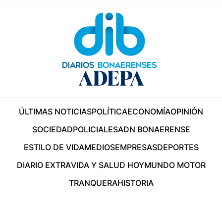
ÚLTIMAS NOTICIAS
POLÍTICA
ECONOMÍA
OPINIÓN
SOCIEDAD
POLICIALES
ADN BONAERENSE
ESTILO DE VIDA
MEDIOS
EMPRESAS
DEPORTES
DIARIO EXTRA
VIDA Y SALUD HOY
MUNDO MOTOR
TRANQUERA
HISTORIA