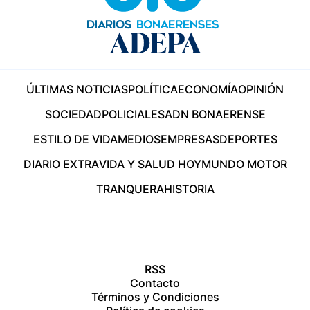
ÚLTIMAS NOTICIAS
POLÍTICA
ECONOMÍA
OPINIÓN
SOCIEDAD
POLICIALES
ADN BONAERENSE
ESTILO DE VIDA
MEDIOS
EMPRESAS
DEPORTES
DIARIO EXTRA
VIDA Y SALUD HOY
MUNDO MOTOR
TRANQUERA
HISTORIA
RSS
Contacto
Términos y Condiciones