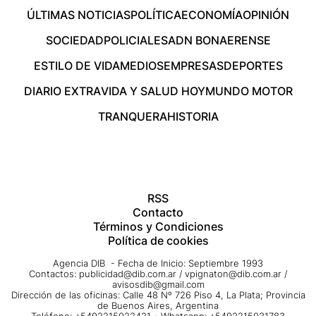
ÚLTIMAS NOTICIAS
POLÍTICA
ECONOMÍA
OPINIÓN
SOCIEDAD
POLICIALES
ADN BONAERENSE
ESTILO DE VIDA
MEDIOS
EMPRESAS
DEPORTES
DIARIO EXTRA
VIDA Y SALUD HOY
MUNDO MOTOR
TRANQUERA
HISTORIA
RSS
Contacto
Términos y Condiciones
Política de cookies
Agencia DIB - Fecha de Inicio: Septiembre 1993
Contactos:
publicidad@dib.com.ar
/
vpignaton@dib.com.ar
/
avisosdib@gmail.com
Dirección de las oficinas: Calle 48 Nº 726 Piso 4, La Plata; Provincia
de Buenos Aires, Argentina
Teléfono: +5492215022421 - Whatsapp: +5492215031783