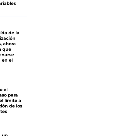
riables
aída de la
ización
s, ahora
n que
renarse
 en el
io el
aso para
el límite a
ción de los
tes
n un