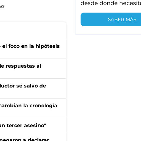
desde donde necesit
mo
SABER MÁS
el foco en la hipótesis
de respuestas al
ductor se salvó de
cambian la cronología
n tercer asesino"
negaron a declarar