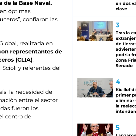
a de la Base Naval,
en dos va
clave
 en óptimas
uceros”, confiaron las
Tras la c
extranjer
Global, realizada en
de tierra
advierte
con representantes de
podría f
ceros (CLIA)
.
Zona Fría
Senado
Scioli y referentes del
Kicillof d
aís, la necesidad de
primer p
nación entre el sector
eliminar 
la reelec
das fueron los
intenden
el centro de
Lanzaro