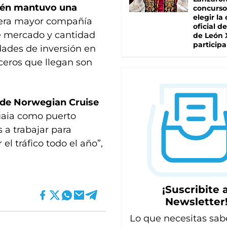
bién mantuvo una
concurso
elegir la
rcera mayor compañía
oficial de
e mercado y cantidad
de León 
participa
dades de inversión en
uceros que llegan son
s de Norwegian Cruise
huaia como puerto
 a trabajar para
l tráfico todo el año”,
¡Suscribite a
Newsletter
Lo que necesitas sab