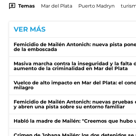
Temas
Mar del Plata
Puerto Madryn
turis
VER MÁS
Femicidio de Mailén Antonich: nueva pista pone 
de la emboscada
Masiva marcha contra la inseguridad y la falta 
aumento de la criminalidad en Mar del Plata
Vuelco de alto impacto en Mar del Plata: el con
milagro
Femicidio de Mailén Antonich: nuevas pruebas 
y abren una pista sobre su entorno familiar
Habló la madre de Mailén: "Creemos que hubo u
Crimen de Johana Mailén: los dos detenidos se 