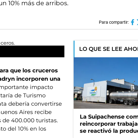
 un 10% más de arribos.
Para compartir:
LO QUE SE LEE AH
ara que los cruceros
adryn incorporen una
 importante impacto
taría de Turismo
ata debería convertirse
uenos Aires recibe
La Suipachense co
de 400.000 turistas.
reincorporar trabaj
to del 10% en los
se reactivó la produ