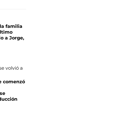
la familia
último
o a Jorge,
e comenzó
 se
oducción