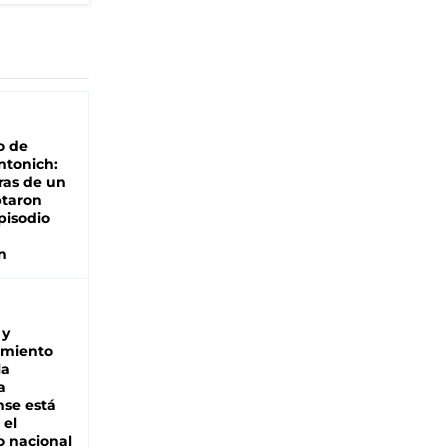
o de
ntonich:
ras de un
ptaron
pisodio
n
 y
miento
la
a
se está
 el
 nacional