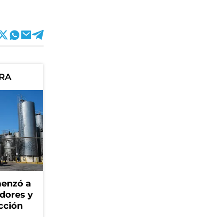
ORA
menzó a
adores y
cción