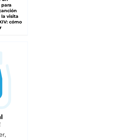
 para
 canción
 la visita
XIV: cómo
r
l
!
er,