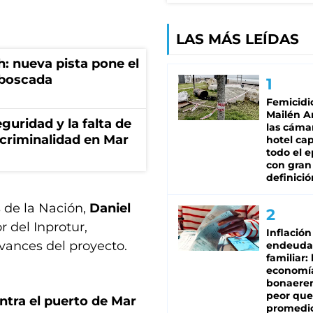
LAS MÁS LEÍDAS
: nueva pista pone el
mboscada
Femicidi
Mailén A
guridad y la falta de
las cáma
 criminalidad en Mar
hotel ca
todo el e
con gran
definició
 de la Nación,
Daniel
 del Inprotur,
Inflación
avances del proyecto.
endeuda
familiar: 
economí
bonaeren
peor que
ntra el puerto de Mar
promedio