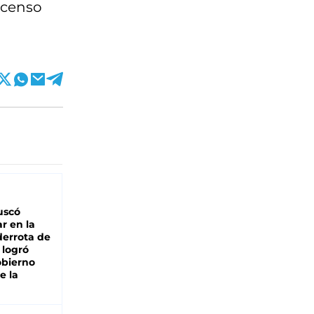
escenso
buscó
ar en la
derrota de
e logró
obierno
e la