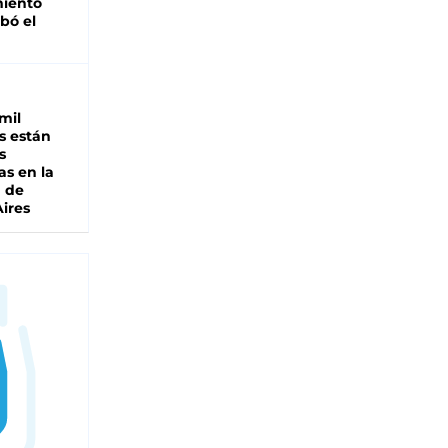
miento
bó el
mil
s están
s
as en la
a de
ires