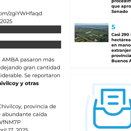
procedi
que apro
Senado
.com/zgiYWHfaqd
, 2025
Casi 290 
hectárea
en mano
extranjer
provinci
 al AMBA pasaron más
Buenos A
, dejando gran cantidad
derable. Se reportaron
hivilcoy y otras
hivilcoy, provincia de
e abundante caída
GWfNM7P
ril 17, 2025