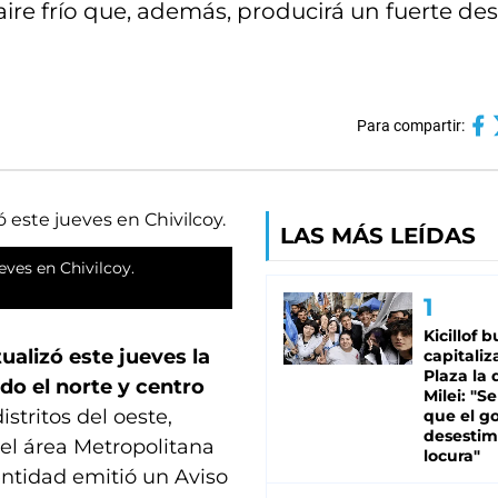
 aire frío que, además, producirá un fuerte d
Para compartir:
LAS MÁS LEÍDAS
ves en Chivilcoy.
Kicillof 
ualizó este jueves la
capitaliz
Plaza la 
do el norte y centro
Milei: "S
stritos del oeste,
que el g
desestim
el área Metropolitana
locura"
entidad emitió un Aviso