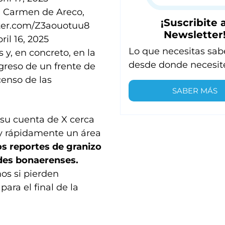
n Carmen de Areco,
¡Suscribite a
tter.com/Z3aouotuu8
Newsletter
ril 16, 2025
Lo que necesitas sab
 y, en concreto, en la
desde donde necesit
greso de un frente de
censo de las
SABER MÁS
 su cuenta de X cerca
y rápidamente un área
os reportes de granizo
ades bonaerenses.
os si pierden
ara el final de la