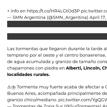
+ info en
https://t.co/HR4LGtOd3P
pic.twitter
— SMN Argentina (@SMN_Argentina)
April 17
Las tormentas que llegaron durante la tarde
temprano por el oeste y el centro bonaerense
de agua acumulada y granizo de tamaño consi
chaparrones con piedra en
Alberti, Lincoln, C
localidades rurales.
⚠️⛈️ Tormenta muy fuerte acaba de afectar a C
Buenos Aires, acompañada principalmente d
granizo chico/mediano.
pic.twitter.com/YgQ
— Tormentas de Zona Sur (@SurTormentas)
Ap