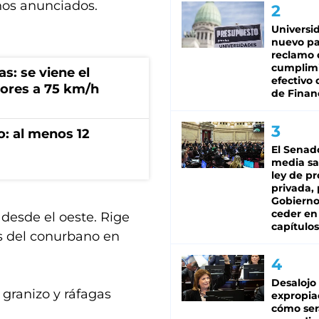
nos anunciados.
Universi
nuevo pa
reclamo 
cumplim
s: se viene el
efectivo 
ores a 75 km/h
de Finan
o: al menos 12
El Senad
media sa
ley de p
privada, 
Gobierno
ceder en
desde el oeste. Rige
capítulos
s del conurbano en
Desalojo
granizo y ráfagas
expropia
cómo ser