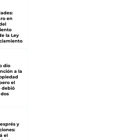
dades:
ro en
del
iento
de la Ley
ciamiento
o dio
nción a la
ropiedad
pero el
 debió
 dos
 exprés y
ciones:
á el