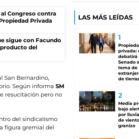
 al Congreso contra
LAS MÁS LEÍDAS
a Propiedad Privada
ue sigue con Facundo
Propied
 producto del
privada:
debatirá 
Senado s
tema de 
extranjer
tal San Bernardino,
de tierra
torio. Según informa
SM
e resucitación pero no
Media pr
bajo aler
por lluvi
ntro del sindicalismo
de viento
granizo
a figura gremial del