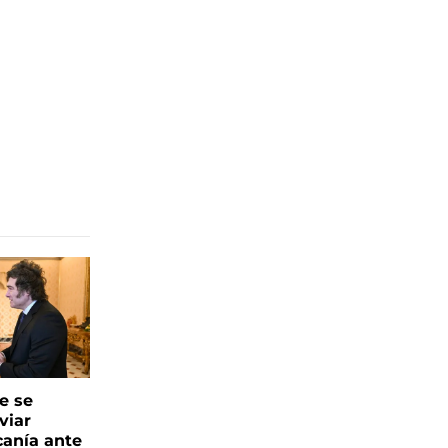
e se
viar
canía ante