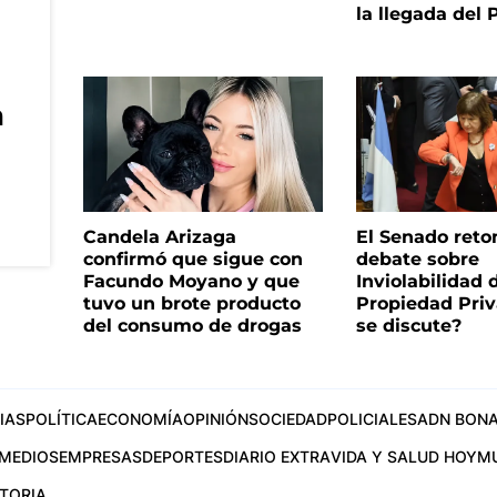
la llegada del
a
Candela Arizaga
El Senado reto
confirmó que sigue con
debate sobre
Facundo Moyano y que
Inviolabilidad 
tuvo un brote producto
Propiedad Priv
del consumo de drogas
se discute?
IAS
POLÍTICA
ECONOMÍA
OPINIÓN
SOCIEDAD
POLICIALES
ADN BONA
MEDIOS
EMPRESAS
DEPORTES
DIARIO EXTRA
VIDA Y SALUD HOY
M
STORIA