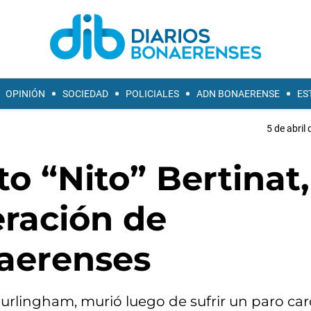
OPINIÓN
SOCIEDAD
POLICIALES
ADN BONAERENSE
ES
5 de abril
o “Nito” Bertinat,
eración de
aerenses
 Hurlingham, murió luego de sufrir un paro ca