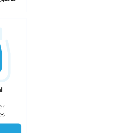
l
!
er,
es