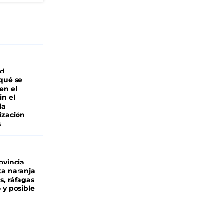
ad
 qué se
en el
in el
la
ización
s
ovincia
ta naranja
as, ráfagas
 y posible