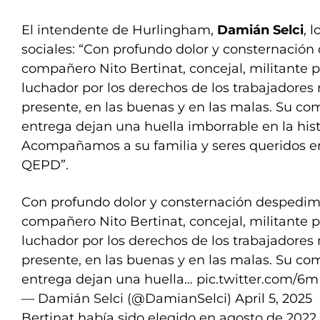
El intendente de Hurlingham,
Damián Selci
, 
sociales: “Con profundo dolor y consternació
compañero Nito Bertinat, concejal, militante p
luchador por los derechos de los trabajadores
presente, en las buenas y en las malas. Su co
entrega dejan una huella imborrable en la his
Acompañamos a su familia y seres queridos 
QEPD”.
Con profundo dolor y consternación despedim
compañero Nito Bertinat, concejal, militante p
luchador por los derechos de los trabajadores
presente, en las buenas y en las malas. Su co
entrega dejan una huella…
pic.twitter.com/6m
— Damián Selci (@DamianSelci)
April 5, 2025
Bertinat había sido elegido en agosto de 202