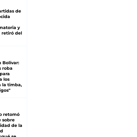
rtidas de
cida
matoria y
retiró del
n Bolívar:
s roba
 para
a los
 la timba,
igos"
o retomó
e sobre
lidad de la
ad
 ¿qué se