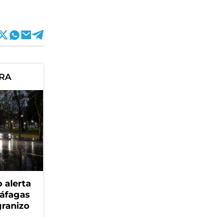
ORA
 alerta
ráfagas
granizo