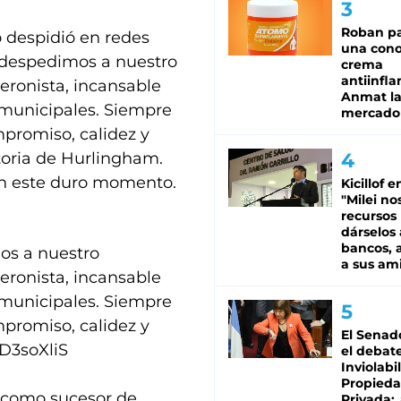
Roban pa
lo despidió en redes
una cono
n despedimos a nuestro
crema
antiinfla
eronista, incansable
Anmat la 
 municipales. Siempre
mercado
mpromiso, calidez y
toria de Hurlingham.
en este duro momento.
Kicillof e
"Milei no
recursos
dárselos 
bancos, a
os a nuestro
a sus am
eronista, incansable
 municipales. Siempre
mpromiso, calidez y
El Senad
D3soXliS
el debat
Inviolabi
Propied
2 como sucesor de
Privada: