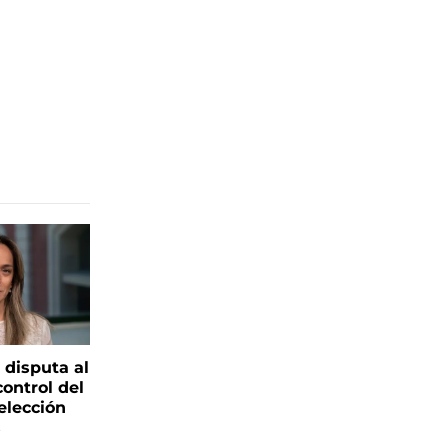
 disputa al
control del
elección
s