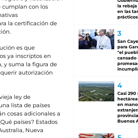
Gobierno 
la rebaja
e cumplan con los
en las tar
mativas
prácticos
a la certificación de
ión.
San Caye
para Gar
lución es que
"el puebl
os ya inscriptos en
cansado
promesa
a, y suma la figura de
incumpli
querir autorización
Casi 290 
ieja ley de
hectárea
en mano
una lista de países
extranjer
rán cosas adicionales a
provinci
Buenos A
 ¿Qué países? Estados
Australia, Nueva