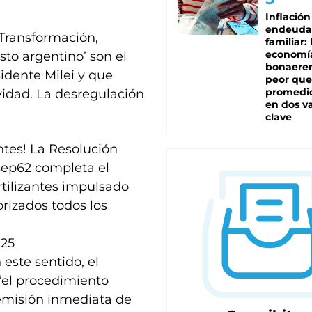
Inflación
endeuda
 Transformación,
familiar: 
economí
sto argentino’ son el
bonaeren
idente Milei y que
peor que
promedio
idad. La desregulación
en dos va
clave
antes! La Resolución
sep62
completa el
rtilizantes impulsado
rizados todos los
025
este sentido, el
“el procedimiento
 emisión inmediata de