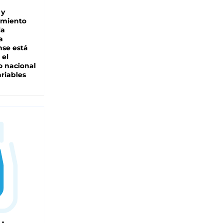
 y
miento
la
a
se está
 el
 nacional
riables