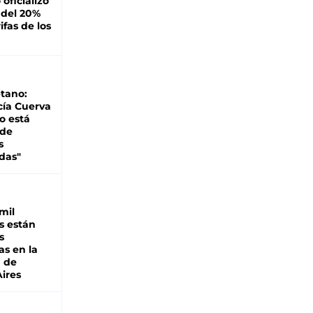
oficializó
 del 20%
ifas de los
tano:
cía Cuerva
o está
 de
s
das"
mil
s están
s
as en la
a de
ires