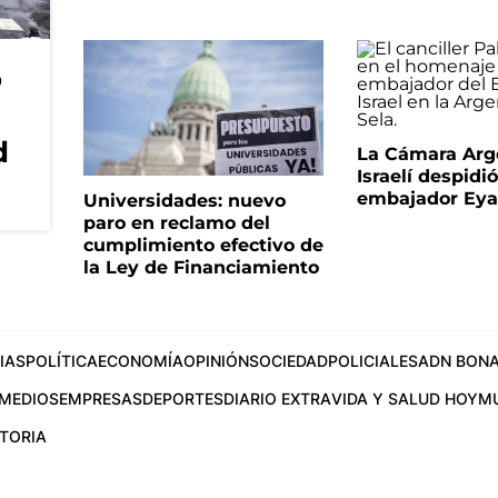
o
d
La Cámara Arg
Israelí despidió
embajador Eyal
Universidades: nuevo
paro en reclamo del
cumplimiento efectivo de
la Ley de Financiamiento
IAS
POLÍTICA
ECONOMÍA
OPINIÓN
SOCIEDAD
POLICIALES
ADN BONA
MEDIOS
EMPRESAS
DEPORTES
DIARIO EXTRA
VIDA Y SALUD HOY
M
STORIA