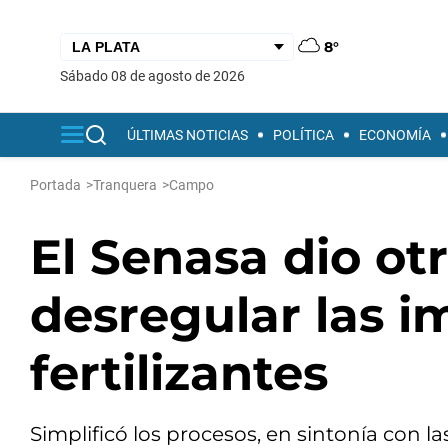
8°
sábado 08 de agosto de 2026
ÚLTIMAS NOTICIAS
POLÍTICA
ECONOMÍA
Portada
>
Tranquera
>
Campo
El Senasa dio ot
desregular las i
fertilizantes
Simplificó los procesos, en sintonía con l