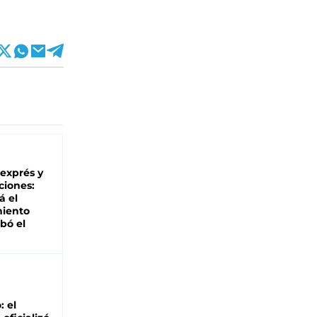
 exprés y
ciones:
á el
miento
bó el
: el