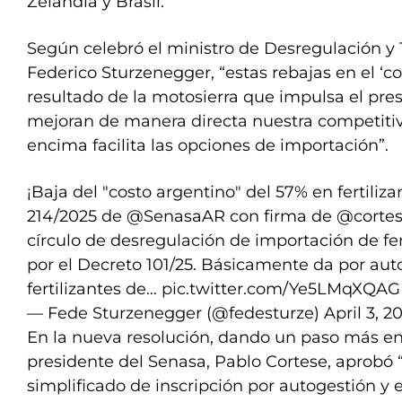
Zelandia y Brasil.
Según celebró el ministro de Desregulación y
Federico Sturzenegger, “estas rebajas en el ‘co
resultado de la motosierra que impulsa el pres
mejoran de manera directa nuestra competitiv
encima facilita las opciones de importación”.
¡Baja del "costo argentino" del 57% en fertiliz
214/2025 de
@SenasaAR
con firma de
@corte
círculo de desregulación de importación de fe
por el Decreto 101/25. Básicamente da por auto
fertilizantes de…
pic.twitter.com/Ye5LMqXQAG
— Fede Sturzenegger (@fedesturze)
April 3, 2
En la nueva resolución, dando un paso más en 
presidente del Senasa, Pablo Cortese, aprobó 
simplificado de inscripción por autogestión y