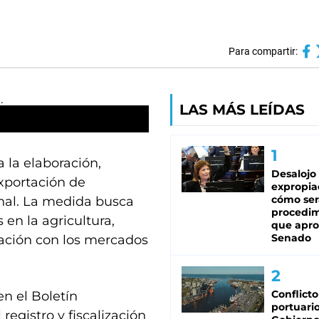
Para compartir:
LAS MÁS LEÍDAS
 la elaboración,
Desalojo
exportación de
expropia
cómo ser
ional. La medida busca
procedi
 en la agricultura,
que apro
Senado
gración con los mercados
Conflicto
en el Boletín
portuario
 registro y fiscalización