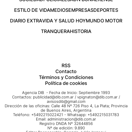
ESTILO DE VIDA
MEDIOS
EMPRESAS
DEPORTES
DIARIO EXTRA
VIDA Y SALUD HOY
MUNDO MOTOR
TRANQUERA
HISTORIA
RSS
Contacto
Términos y Condiciones
Política de cookies
Agencia DIB - Fecha de Inicio: Septiembre 1993
Contactos:
publicidad@dib.com.ar
/
vpignaton@dib.com.ar
/
avisosdib@gmail.com
Dirección de las oficinas: Calle 48 Nº 726 Piso 4, La Plata; Provincia
de Buenos Aires, Argentina
Teléfono: +5492215022421 - Whatsapp: +5492215031783
Email:
administracion@dib.com.ar
Registro DNDA Nº 32644856
Nº de edición: 9.890