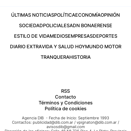
ÚLTIMAS NOTICIAS
POLÍTICA
ECONOMÍA
OPINIÓN
SOCIEDAD
POLICIALES
ADN BONAERENSE
ESTILO DE VIDA
MEDIOS
EMPRESAS
DEPORTES
DIARIO EXTRA
VIDA Y SALUD HOY
MUNDO MOTOR
TRANQUERA
HISTORIA
RSS
Contacto
Términos y Condiciones
Política de cookies
Agencia DIB - Fecha de Inicio: Septiembre 1993
Contactos:
publicidad@dib.com.ar
/
vpignaton@dib.com.ar
/
avisosdib@gmail.com