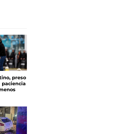
tino, preso
a paciencia
 menos