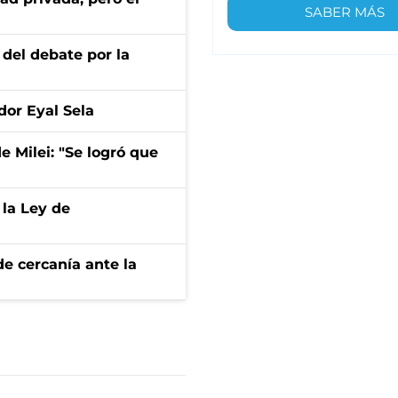
SABER MÁS
 del debate por la
dor Eyal Sela
de Milei: "Se logró que
 la Ley de
e cercanía ante la