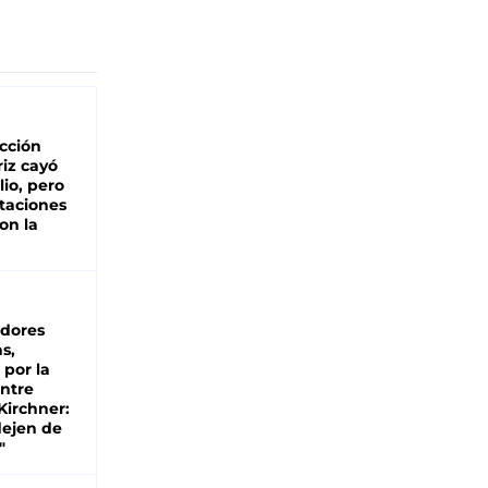
cción
iz cayó
lio, pero
rtaciones
on la
d
dores
s,
 por la
entre
 Kirchner:
dejen de
"