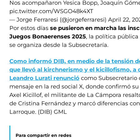
Nos acompañaron Yesica Bopp, Joaquín Góme
pic.twitter.com/WSGO48k4XT
— Jorge Ferraresi (@jorgeferraresi)
April 22, 20
Por estos días
se pusieron en marcha las insc
Juegos Bonaerenses 2025
, la política públi
se organiza desde la Subsecretaría.
Como informó DIB, en medio de la tensión d
que llevó al kirchnerismo y el kicillofismo, a
Leandro Lurati renunció
como Subsecretario 
mensaje en la red social X, donde confirmó su
Axel Kicillof, el militante de La Cámpora resaltó
de Cristina Fernández y marcó diferencias con
Larroque. (DIB) GML
Para compartir en redes