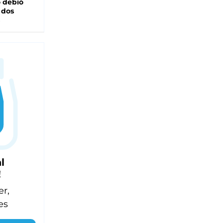
 debió
 dos
l
!
er,
es