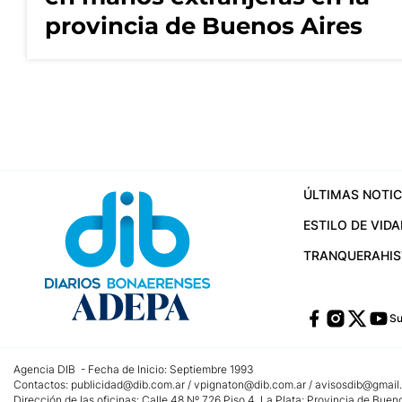
provincia de Buenos Aires
ÚLTIMAS NOTIC
ESTILO DE VIDA
TRANQUERA
HI
Su
Agencia DIB - Fecha de Inicio: Septiembre 1993
Contactos:
publicidad@dib.com.ar
/
vpignaton@dib.com.ar
/
avisosdib@gmail
Dirección de las oficinas: Calle 48 Nº 726 Piso 4, La Plata; Provincia de Buen