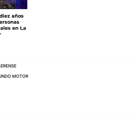
 diez años
personas
iales en La
y
ERENSE
UNDO MOTOR