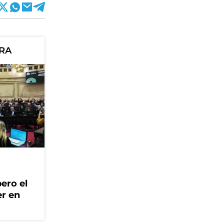
ORA
ero el
er en