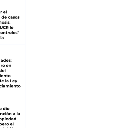
r el
 de casos
nosis:
 UCR le
ontroles"
ia
dades:
ro en
del
iento
de la Ley
ciamiento
o dio
nción a la
ropiedad
pero el