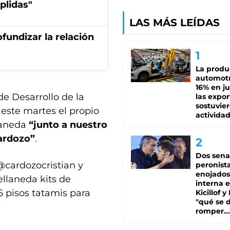
plidas"
LAS MÁS LEÍDAS
fundizar la relación
La produ
automotr
16% en ju
e Desarrollo de la
las expo
sostuvier
ste martes el propio
activida
laneda
“junto a nuestro
ardozo”
.
Dos sena
@cardozocristian
y
peronista
enojados
llaneda kits de
interna 
5 pisos tatamis para
Kicillof y
"qué se 
romper...