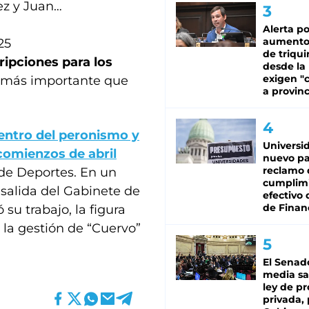
z y Juan…
Alerta po
aumento
25
de triqui
ripciones para los
desde la
exigen "c
ca más importante que
a provinc
entro del peronismo y
Universi
 comienzos de abril
nuevo pa
reclamo 
de Deportes. En un
cumplim
 salida del Gabinete de
efectivo 
de Finan
 su trabajo, la figura
 la gestión de “Cuervo”
El Senad
media sa
ley de p
privada, 