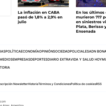
La inflación en CABA
En los últimos
pasó de 1,8% a 2,9% en
murieron 717 
julio
en siniestros v
Plata, Berisso 
Ensenada
IAS
POLÍTICA
ECONOMÍA
OPINIÓN
SOCIEDAD
POLICIALES
ADN BONA
MEDIOS
EMPRESAS
DEPORTES
DIARIO EXTRA
VIDA Y SALUD HOY
M
STORIA
scripción Newsletter
Historia
Términos y Condiciones
Política de cookies
RSS
.com
os Aires, Argentina