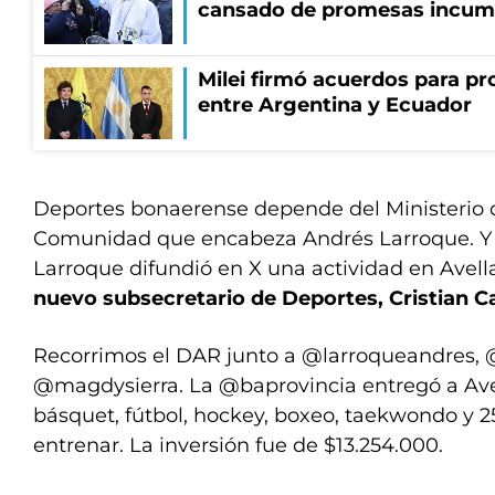
cansado de promesas incum
Milei firmó acuerdos para pro
entre Argentina y Ecuador
Deportes bonaerense depende del Ministerio d
Comunidad que encabeza Andrés Larroque. Y e
Larroque difundió en X una actividad en Avel
nuevo subsecretario de Deportes, Cristian C
Recorrimos el DAR junto a
@larroqueandres
,
@magdysierra
. La
@baprovincia
entregó a Ave
básquet, fútbol, hockey, boxeo, taekwondo y 2
entrenar. La inversión fue de $13.254.000.