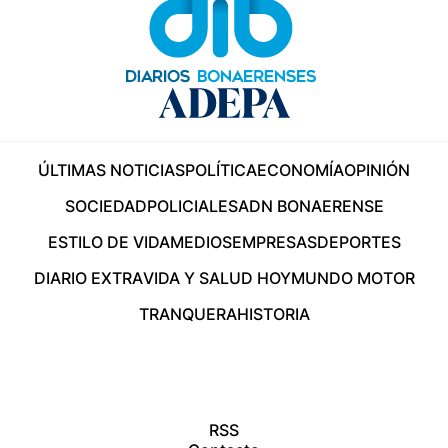
ÚLTIMAS NOTICIAS
POLÍTICA
ECONOMÍA
OPINIÓN
SOCIEDAD
POLICIALES
ADN BONAERENSE
ESTILO DE VIDA
MEDIOS
EMPRESAS
DEPORTES
DIARIO EXTRA
VIDA Y SALUD HOY
MUNDO MOTOR
TRANQUERA
HISTORIA
RSS